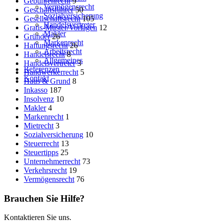
Gebührenrecht
9
Vermögensrecht
Geschäftsführer
50
Sozialversicherung
Gesellschaftsrecht
105
Handelsvertreter
Gratis-Muster/Vorlagen
12
Makler
Gründer
26
Markenrecht
Haftungsrecht
26
Arbeitsrecht
Handelsrecht
8
Allgemeines
Handelsvertreter
3
Referenzen
Handwerkerrecht
5
Kontakt
Haus & Grund
8
Inkasso
187
Insolvenz
10
Makler
4
Markenrecht
1
Mietrecht
3
Sozialversicherung
10
Steuerrecht
13
Steuertipps
25
Unternehmerrecht
73
Verkehrsrecht
19
Vermögensrecht
76
Brauchen Sie Hilfe?
Kontaktieren Sie uns.