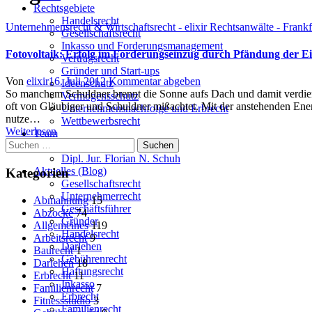
Rechtsgebiete
Handelsrecht
Unternehmensrecht & Wirtschaftsrecht - elixir Rechtsanwälte - Frank
Gesellschaftsrecht
Inkasso und Forderungsmanagement
Fotovoltaik: Erfolg im Forderungseinzug durch Pfändung der E
Vertragsrecht
Gründer und Start-ups
Author
Posted
Von
elixir
16. Juli 2012
Kommentar abgeben
Ideenschutz
on
So manchem Schuldner brennt die Sonne aufs Dach und damit verdient 
Vermögensschutz
oft von Gläubiger und Schuldner mißachtet. Mit der anstehenden Ene
Unternehmensnachfolge und Erbrecht
nutze…
Wettbewerbsrecht
Weiterlesen
Team
Suchen
Uwe Martens
nach:
Dipl. Jur. Florian N. Schuh
Aktuelles (Blog)
Kategorien
Gesellschaftsrecht
Unternehmerrecht
Abmahnung
15
Geschäftsführer
Abzocke
74
Gründer
Allgemeines
119
Handelsrecht
Arbeitsrecht
9
Darlehen
Baurecht
1
Gebührenrecht
Darlehen
18
Haftungsrecht
Erbrecht
11
Inkasso
Familienrecht
7
Erbrecht
Fitnessstudio
3
Familienrecht