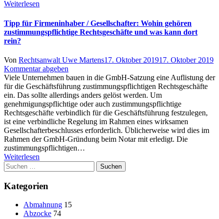
Weiterlesen
Tipp für Firmeninhaber / Gesellschafter: Wohin gehören
zustimmungspflichtige Rechtsgeschäfte und was kann dort
rein?
Author
Posted
Von
Rechtsanwalt Uwe Martens
17. Oktober 2019
17. Oktober 2019
on
Kommentar abgeben
Viele Unternehmen bauen in die GmbH-Satzung eine Auflistung der
für die Geschäftsführung zustimmungspflichtigen Rechtsgeschäfte
ein. Das sollte allerdings anders gelöst werden. Um
genehmigungspflichtige oder auch zustimmungspflichtige
Rechtsgeschäfte verbindlich für die Geschäftsführung festzulegen,
ist eine verbindliche Regelung im Rahmen eines wirksamen
Gesellschafterbeschlusses erforderlich. Üblicherweise wird dies im
Rahmen der GmbH-Gründung beim Notar mit erledigt. Die
zustimmungspflichtigen…
Weiterlesen
Suchen
nach:
Kategorien
Abmahnung
15
Abzocke
74