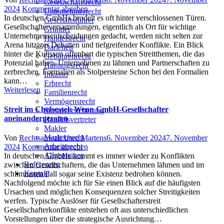
Gesellschaftsrecht
on
2024
Kommentar abgeben
Unternehmerrecht
In deutschen GmbHs brodelt es oft hinter verschlossenen Türen.
Geschäftsführer
Gesellschafterversammlungen, eigentlich als Ort für wichtige
Gründer
Unternehmensentscheidungen gedacht, werden nicht selten zur
Handelsrecht
Arena hitziger Debatten und tiefgreifender Konflikte. Ein Blick
Darlehen
hinter die Kulissen offenbart die typischen Streitthemen, die das
Gebührenrecht
Potenzial haben, Unternehmen zu lähmen und Partnerschaften zu
Haftungsrecht
zerbrechen. Formalien als Stolpersteine Schon bei den Formalien
Inkasso
kann…
Erbrecht
Weiterlesen
Familienrecht
Vermögensrecht
Streit im Chefsessel: Wenn GmbH-Gesellschafter
Sozialversicherung
aneinandergeraten
Handelsvertreter
Makler
Markenrecht
Author
Posted
Von
Rechtsanwalt Uwe Martens
6. November 2024
7. November
Arbeitsrecht
on
2024
Kommentar abgeben
Allgemeines
In deutschen GmbHs kommt es immer wieder zu Konflikten
Referenzen
zwischen Gesellschaftern, die das Unternehmen lähmen und im
Kontakt
schlimmsten Fall sogar seine Existenz bedrohen können.
Nachfolgend möchte ich für Sie einen Blick auf die häufigsten
Ursachen und möglichen Konsequenzen solcher Streitigkeiten
werfen. Typische Auslöser für Gesellschafterstreit
Gesellschafterkonflikte entstehen oft aus unterschiedlichen
Vorstellungen über die strategische Ausrichtung…