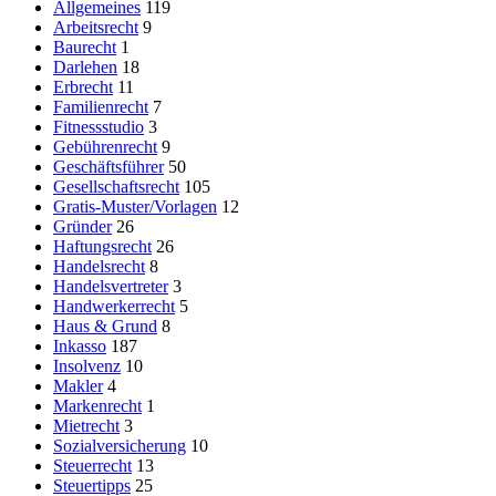
Allgemeines
119
Arbeitsrecht
9
Baurecht
1
Darlehen
18
Erbrecht
11
Familienrecht
7
Fitnessstudio
3
Gebührenrecht
9
Geschäftsführer
50
Gesellschaftsrecht
105
Gratis-Muster/Vorlagen
12
Gründer
26
Haftungsrecht
26
Handelsrecht
8
Handelsvertreter
3
Handwerkerrecht
5
Haus & Grund
8
Inkasso
187
Insolvenz
10
Makler
4
Markenrecht
1
Mietrecht
3
Sozialversicherung
10
Steuerrecht
13
Steuertipps
25