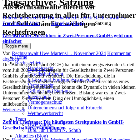
Tagsarchive:
Satzung
Als Rechtsanwälte bieten wir
Rechtsberatung in allen für Unternehmer
Unternehmensrecht & Wirtschaftsrecht - elixir Rechtsanwälte -
und Selbstständige wichtigen
Frankfurt am Main
→
Aktuelles (Blog)
→
Satzung
Rechtsfragen
Gesellschafter-Ausschluss in Zwei-Personen-GmbHs geht nun
einfacher
Toggle menu
Author
Posted
Von
Rechtsanwalt Uwe Martens
11. November 2024
Kommentar
Home
on
abgeben
Rechtsgebiete
Der Bundesgerichtshof (BGH) hat mit einem wegweisenden Urteil
Handelsrecht
vom Juli 2023 die Spielregeln für Gesellschafter in Zwei-Personen-
Gesellschaftsrecht
GmbHs grundlegend verändert. Die Entscheidung, die in
Inkasso und Forderungsmanagement
Fachkreisen für Aufsehen sorgt, erleichtert den Ausschluss eines
Vertragsrecht
Gesellschafters erheblich und könnte die Dynamik in vielen kleinen
Gründer und Start-ups
Unternehmen nachhaltig beeinflussen. Bislang war es in Zwei-
Ideenschutz
Personen-GmbHs oft ein Ding der Unmöglichkeit, einen
Vermögensschutz
unliebsamen…
Unternehmensnachfolge und Erbrecht
Weiterlesen
Wettbewerbsrecht
Team
Zoff im Chefetage: Die häufigsten Streitpunkte in GmbH-
Uwe Martens
Gesellschafterversammlungen
Dipl. Jur. Florian N. Schuh
Aktuelles (Blog)
Author
Posted
Von
Rechtsanwalt Uwe Martens
6. November 2024
7. November