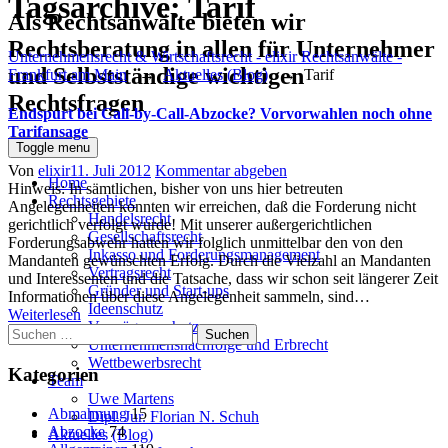
Tagsarchive:
Tarif
Als Rechtsanwälte bieten wir
Rechtsberatung in allen für Unternehmer
Unternehmensrecht & Wirtschaftsrecht - elixir Rechtsanwälte -
und Selbstständige wichtigen
Frankfurt am Main
→
Aktuelles (Blog)
→
Tarif
Rechtsfragen
Endspurt bei Call-by-Call-Abzocke? Vorvorwahlen noch ohne
Tarifansage
Toggle menu
Author
Posted
Von
elixir
11. Juli 2012
Kommentar abgeben
Home
on
Hinweis: In sämtlichen, bisher von uns hier betreuten
Rechtsgebiete
Angelegenheiten konnten wir erreichen, daß die Forderung nicht
Handelsrecht
gerichtlich verfolgt wurde! Mit unserer außergerichtlichen
Gesellschaftsrecht
Forderungsabwehr hatten wir folglich unmittelbar den von den
Inkasso und Forderungsmanagement
Mandanten gewünschten Erfolg. Durch die Vielzahl an Mandanten
Vertragsrecht
und Interessenten und die Tatsache, dass wir schon seit längerer Zeit
Gründer und Start-ups
Informationen über diese Angelegenheit sammeln, sind…
Ideenschutz
Weiterlesen
Vermögensschutz
Suchen
Unternehmensnachfolge und Erbrecht
nach:
Wettbewerbsrecht
Kategorien
Team
Uwe Martens
Abmahnung
15
Dipl. Jur. Florian N. Schuh
Abzocke
74
Aktuelles (Blog)