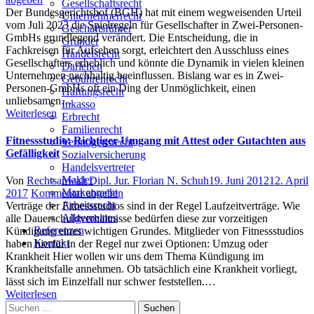
Gesellschaftsrecht
Der Bundesgerichtshof (BGH) hat mit einem wegweisenden Urteil
Unternehmerrecht
vom Juli 2023 die Spielregeln für Gesellschafter in Zwei-Personen-
Geschäftsführer
GmbHs grundlegend verändert. Die Entscheidung, die in
Gründer
Fachkreisen für Aufsehen sorgt, erleichtert den Ausschluss eines
Handelsrecht
Gesellschafters erheblich und könnte die Dynamik in vielen kleinen
Darlehen
Unternehmen nachhaltig beeinflussen. Bislang war es in Zwei-
Gebührenrecht
Personen-GmbHs oft ein Ding der Unmöglichkeit, einen
Haftungsrecht
unliebsamen…
Inkasso
Weiterlesen
Erbrecht
Familienrecht
Fitnessstudio: Richtiger Umgang mit Attest oder Gutachten aus
Vermögensrecht
Gefälligkeit
Sozialversicherung
Handelsvertreter
Makler
Author
Posted
Von
Rechtsanwalt Dipl. Jur. Florian N. Schuh
19. Juni 2012
12. April
Markenrecht
on
2017
Kommentar abgeben
Arbeitsrecht
Verträge der Fitnessstudios sind in der Regel Laufzeitverträge. Wie
Allgemeines
alle Dauerschuldverhältnisse bedürfen diese zur vorzeitigen
Referenzen
Kündigung eines wichtigen Grundes. Mitglieder von Fitnessstudios
Kontakt
haben hierfür in der Regel nur zwei Optionen: Umzug oder
Krankheit Hier wollen wir uns dem Thema Kündigung im
Krankheitsfalle annehmen. Ob tatsächlich eine Krankheit vorliegt,
lässt sich im Einzelfall nur schwer feststellen.…
Weiterlesen
Suchen