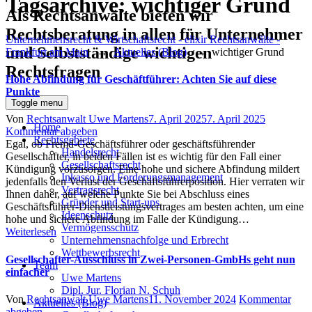
Tagsarchive:
wichtiger Grund
Als Rechtsanwälte bieten wir
Rechtsberatung in allen für Unternehmer
Unternehmensrecht & Wirtschaftsrecht - elixir Rechtsanwälte -
und Selbstständige wichtigen
Frankfurt am Main
→
Aktuelles (Blog)
→
wichtiger Grund
Rechtsfragen
Hohe Abfindung für Geschäftführer: Achten Sie auf diese
Punkte
Toggle menu
Author
Posted
Von
Rechtsanwalt Uwe Martens
7. April 2025
7. April 2025
Home
on
Kommentar abgeben
Rechtsgebiete
Egal, ob Fremd-Geschäftsführer oder geschäftsführender
Handelsrecht
Gesellschafter, in beiden Fällen ist es wichtig für den Fall einer
Gesellschaftsrecht
Kündigung vorzusorgen. Eine hohe und sichere Abfindung mildert
Inkasso und Forderungsmanagement
jedenfalls den Verlust der Geschäftsführerposition. Hier verraten wir
Vertragsrecht
Ihnen daher, auf welche Punkte Sie bei Abschluss eines
Gründer und Start-ups
Geschäftsführer-Dienstleistungsvertrages am besten achten, um eine
Ideenschutz
hohe und sichere Abfindung im Falle der Kündigung…
Vermögensschutz
Weiterlesen
Unternehmensnachfolge und Erbrecht
Wettbewerbsrecht
Gesellschafter-Ausschluss in Zwei-Personen-GmbHs geht nun
Team
einfacher
Uwe Martens
Dipl. Jur. Florian N. Schuh
Author
Posted
Von
Rechtsanwalt Uwe Martens
11. November 2024
Kommentar
Aktuelles (Blog)
on
abgeben