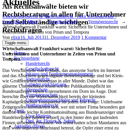
Aktuelles
Als Rechtsanwälte bieten wir
Rechtsberatung in allen für Unternehmer
Unternehmensrecht & Wirtschaftsrecht - elixir Rechtsanwälte -
und Selbstständige wichtigen
Frankfurt am Main
→
Aktuelles (Blog)
→
Vermögensrecht
→
Wirtschaftsanwalt Frankfurt warnt: Sicherheit für Unternehmen und
Rechtsfragen
Unternehmer in Zeiten von Prism und Tempora
Author
Posted
zu
Von
elixir
16. Juli 2013
11. Dezember 2019
1 Kommentar
on
Wirtschaftsa
Toggle menu
Frankfurt
Wirtschaftsanwalt Frankfurt warnt: Sicherheit für
warnt:
Home
Unternehmen und Unternehmer in Zeiten von Prism und
Sicherheit
Rechtsgebiete
Tempora
für
Handelsrecht
Unternehme
Gesellschaftsrecht
Das Verschlüsseln von E-Mails, das anonyme Surfen im Internet
und
Inkasso und Forderungsmanagement
und das Absichern gegen digitale Betriebsspionage sind bei Klein-
Unternehme
Vertragsrecht
wie Großbetrieben momentan in aller Munde. Dabei war das
in
Gründer und Start-ups
gläserne Unternehmen schon seit der Publikationspflicht im
Zeiten
Ideenschutz
Bundesanzeiger vielen Unternehmern ein Dorn im Auge. Dort
von
Vermögensschutz
herrschte über die Wirtschaftlichkeit bereits der kleinsten
Prism
Unternehmensnachfolge und Erbrecht
Kapitalgesellschaft Transparenz für jeden. Die Folge: Unliebsame
und
Wettbewerbsrecht
Zeitgenossen informierten sich, wer mit seiner Firma besonders gut
Tempora
Team
dasteht. Eine leichte Kombinationsübung aus Bundesanzeiger und
Uwe Martens
Handelsregister führten schnell zu den hinter den gut laufenden
Dipl. Jur. Florian N. Schuh
Firmen stehenden Personen. Wir selbst hatten schon Mandanten aus
Aktuelles (Blog)
dem wohl situierten Mittelstand betreut, die Opfer einer ernst zu