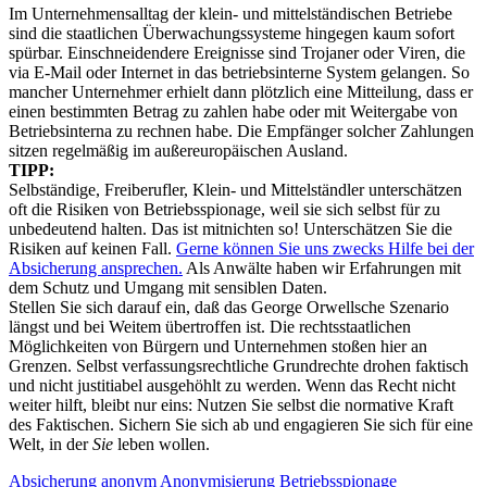
Im Unternehmensalltag der klein- und mittelständischen Betriebe
sind die staatlichen Überwachungssysteme hingegen kaum sofort
spürbar. Einschneidendere Ereignisse sind Trojaner oder Viren, die
via E-Mail oder Internet in das betriebsinterne System gelangen. So
mancher Unternehmer erhielt dann plötzlich eine Mitteilung, dass er
einen bestimmten Betrag zu zahlen habe oder mit Weitergabe von
Betriebsinterna zu rechnen habe. Die Empfänger solcher Zahlungen
sitzen regelmäßig im außereuropäischen Ausland.
TIPP:
Selbständige, Freiberufler, Klein- und Mittelständler unterschätzen
oft die Risiken von Betriebsspionage, weil sie sich selbst für zu
unbedeutend halten. Das ist mitnichten so! Unterschätzen Sie die
Risiken auf keinen Fall.
Gerne können Sie uns zwecks Hilfe bei der
Absicherung ansprechen.
Als Anwälte haben wir Erfahrungen mit
dem Schutz und Umgang mit sensiblen Daten.
Stellen Sie sich darauf ein, daß das George Orwellsche Szenario
längst und bei Weitem übertroffen ist. Die rechtsstaatlichen
Möglichkeiten von Bürgern und Unternehmen stoßen hier an
Grenzen. Selbst verfassungsrechtliche Grundrechte drohen faktisch
und nicht justitiabel ausgehöhlt zu werden. Wenn das Recht nicht
weiter hilft, bleibt nur eins: Nutzen Sie selbst die normative Kraft
des Faktischen. Sichern Sie sich ab und engagieren Sie sich für eine
Welt, in der
Sie
leben wollen.
Absicherung
anonym
Anonymisierung
Betriebsspionage