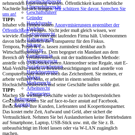
Gesellschaftsrecht
nehmenden Erpressung wurden. Öffentlichkeit kann erhebliche
Unternehmerrecht
Nachteile mit sich bringen.
Wir schützen Sie davor. Sprechen Sie
Geschäftsführer
uns an!
Gründer
TIPP:
Handelsrecht
Inhaber von Firmen sollten
Anonymisierungen gegenüber der
Darlehen
Öffentlichkeit
erwägen. Nicht jeder muß gleich wissen, wer
Gebührenrecht
wieviele Anteile an einer gut laufenden Firma hält. Unbenommen
Haftungsrecht
davon bleibt natürlich die Transparenz für den Fiskus.
Inkasso
Tempora, Prism & Co. lassen zumindest denkbar auch
Erbrecht
Wirtschaftsspionage zu. Dem begegnet ein Mandant aus dem
Familienrecht
Bereich der Verfahrenstechnik mit der traditionellen Methode:
Vermögensrecht
anstelle von USB-Sticks zieren Aktenordner seine Regale, statt E-
Sozialversicherung
Mail-Verkehr macht er Betriebsbesichtigungen und anstelle von
Handelsvertreter
Computereinsatz nutzt er noch das Zeichenbrett. Sie meinen, er
Makler
arbeite veraltet? Nein, er arbeitet in einem sensiblen
Markenrecht
Hochsicherheitsbereich und seine Geschäfte laufen solide gut.
Arbeitsrecht
TIPP:
Allgemeines
Machen Sie wichtige Geschäfte wieder zu höchstpersönlichen
Referenzen
Geschäften. Setzen Sie auf face-to-face anstatt auf Facebook.
Kontakt
Besuchen Sie Ihre Kunden, Lieferanten und Koopertionspartner.
Das kostet mehr Zeit, Aufwand und Geld, aber sichert die
Vertraulichkeit. Nehmen Sie bei Auslandsreisen keine Betriebsdaten
auf Smartphone, Laptop, USB-Stick usw. mit, die Sie z. B.
unbeaufsichtigt im Hotel lassen oder via W-LAN zugänglich
machen.