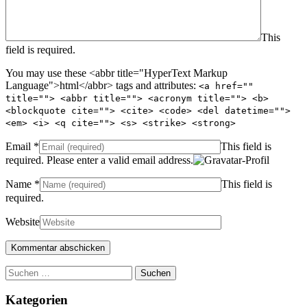
This
field is required.
You may use these <abbr title="HyperText Markup
Language">html</abbr> tags and attributes:
<a href=""
title=""> <abbr title=""> <acronym title=""> <b>
<blockquote cite=""> <cite> <code> <del datetime="">
<em> <i> <q cite=""> <s> <strike> <strong>
Email
*
This field is
required.
Please enter a valid email address.
Name
*
This field is
required.
Website
Suchen
nach:
Kategorien