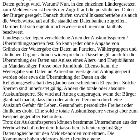
Daten gefragt wird. Warum? Nun, in den einzelnen Ländergesetzen
zum Meldewesen ist bereits der Zugriff auf die persönlichen Daten
der Bürger geregelt. Danach dürfen sowohl Inkassobetriebe als auch
die Werbewirtschaft auf die staatlichen Datenbanken zugreifen.
Darüber hat sich eigentümlicherweise noch niemand lauthals
beschwert.
Landesgesetze legen verschiedene Arten der Auskunftssperren /
Übermittlungssperren fest: So kann jeder ohne Angabe von
Gründen der Weitergabe der Daten an Parteien, Wählergruppen und
ähnlichen Organisationen widersprechen. Dasselbe gilt auch für die
Übermittlung der Daten aus Anlass eines Alters- und Ehejubiläums
an Mandatsträger, Presse oder Rundfunk. Ebenso kann die
Weitergabe von Daten an Adressbuchverlage auf Antrag gesperrt
werden oder etwa die Übermittlung der Daten an die
Religionsgesellschaft des glaubensverschiedenen Ehegatten. Solche
Sperren sind unbefristet gültig. Anders die totale oder absolute
Auskunftssperre. Sie wird auf Antrag eingetragen, wenn der Bürger
glaubhaft macht, dass ihm oder anderen Personen durch eine
Auskunft Gefahr für Leben, Gesundheit, persönliche Freiheit oder
ähnliches droht. Eine solche totale Auskunftssperre versagt aber zum
Beispiel gegenüber Behörden.
Trotz der Auskunftssperren können bestimmte Unternehmen aus der
Werbewirtschaft oder dem Inkasso bereits heute regelmäßige
Datenabgleiche mit den Meldebehörden vornehmen. Die
Kommunen haben vielerorts hierzu bereits eigene