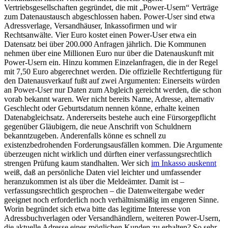
Vertriebsgesellschaften gegründet, die mit „Power-Usern“ Verträge
zum Datenaustausch abgeschlossen haben. Power-User sind etwa
Adressverlage, Versandhäuser, Inkassofirmen und wir
Rechtsanwälte. Vier Euro kostet einen Power-User etwa ein
Datensatz bei über 200.000 Anfragen jährlich. Die Kommunen
nehmen über eine Millionen Euro nur über die Datenauskunft mit
Power-Usern ein. Hinzu kommen Einzelanfragen, die in der Regel
mit 7,50 Euro abgerechnet werden. Die offizielle Rechtfertigung für
den Datenausverkauf fußt auf zwei Argumenten: Einerseits würden
an Power-User nur Daten zum Abgleich gereicht werden, die schon
vorab bekannt waren. Wer nicht bereits Name, Adresse, alternativ
Geschlecht oder Geburtsdatum nennen könne, erhalte keinen
Datenabgleichsatz. Andererseits bestehe auch eine Fürsorgepflicht
gegenüber Gläubigern, die neue Anschrift von Schuldnern
bekanntzugeben. Anderenfalls könne es schnell zu
existenzbedrohenden Forderungsausfällen kommen. Die Argumente
überzeugen nicht wirklich und dürften einer verfassungsrechtlich
strengen Prüfung kaum standhalten. Wer sich
im Inkasso auskennt
weiß, daß an persönliche Daten viel leichter und umfassender
heranzukommen ist als über die Meldeämter. Damit ist –
verfassungsrechtlich gesprochen – die Datenweitergabe weder
geeignet noch erforderlich noch verhältnismäßig im engeren Sinne.
Worin begründet sich etwa bitte das legitime Interesse von
Adressbuchverlagen oder Versandhändlern, weiteren Power-Usern,
die aktuelle Adresse eines möglichen Kunden zu erhalten? So sehr