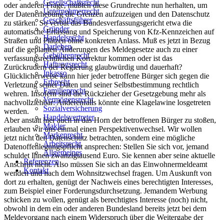
Gesellschaftsrecht
oder anderen Frage, mußten diese Grundrechte nun herhalten, um
Unternehmerrecht
der Datenerhebung die Grenzen aufzuzeigen und den Datenschutz
Geschäftsführer
zu stärken. So verbat das Bundesverfassungsgericht etwa die
Gründer
automatische Erfassung und Speicherung von Kfz-Kennzeichen auf
Handelsrecht
Straßen und Plätzen ohne konkreten Anlass. Muß es jetzt in Bezug
Darlehen
auf die geplanten Änderungen des Meldegesetze auch zu einer
Gebührenrecht
verfassungsrechtlichen Korrektur kommen oder ist das
Haftungsrecht
Zurückrudern der Regierung glaubwürdig und dauerhaft?
Inkasso
Glücklicherweise kann hier jeder betroffene Bürger sich gegen die
Erbrecht
Verletzung seiner Daten und seiner Selbstbestimmung rechtlich
Familienrecht
wehren. Insofern sind die Rückzieher der Gesetzgebung mehr als
Vermögensrecht
nachvollziehbar: Anderenfalls könnte eine Klagelawine losgetreten
Sozialversicherung
werden.
Handelsvertreter
Aber anstatt hier auch in das Horn der betroffenen Bürger zu stoßen,
Makler
erlauben wir uns einmal einen Perspektivenwechsel. Wir wollen
Markenrecht
jetzt nicht den Datenschutz betrachten, sondern eine mögliche
Arbeitsrecht
Datenoffenlegungspflicht ansprechen: Stellen Sie sich vor, jemand
Allgemeines
schuldet Ihnen zwanzigtausend Euro. Sie kennen aber seine aktuelle
Referenzen
Anschrift nicht. Also müssen Sie sich an das Einwohnermeldeamt
Kontakt
wenden und nach dem Wohnsitzwechsel fragen. Um Auskunft von
dort zu erhalten, genügt der Nachweis eines berechtigten Interesses,
zum Beispiel einer Forderungsdurchsetzung. Jemandem Werbung
schicken zu wollen, genügt als berechtigtes Interesse (noch) nicht,
obwohl in dem ein oder anderen Bundesland bereits jetzt bei dem
Meldevorgang nach einem Widerspruch über die Weitergabe der