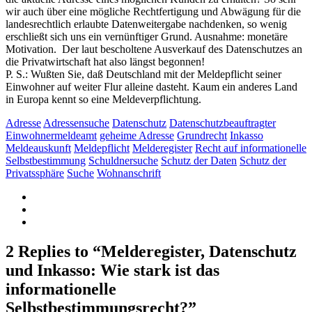
wir auch über eine mögliche Rechtfertigung und Abwägung für die
landesrechtlich erlaubte Datenweitergabe nachdenken, so wenig
erschließt sich uns ein vernünftiger Grund. Ausnahme: monetäre
Motivation. Der laut bescholtene Ausverkauf des Datenschutzes an
die Privatwirtschaft hat also längst begonnen!
P. S.: Wußten Sie, daß Deutschland mit der Meldepflicht seiner
Einwohner auf weiter Flur alleine dasteht. Kaum ein anderes Land
in Europa kennt so eine Meldeverpflichtung.
Adresse
Adressensuche
Datenschutz
Datenschutzbeauftragter
Einwohnermeldeamt
geheime Adresse
Grundrecht
Inkasso
Meldeauskunft
Meldepflicht
Melderegister
Recht auf informationelle
Selbstbestimmung
Schuldnersuche
Schutz der Daten
Schutz der
Privatssphäre
Suche
Wohnanschrift
2 Replies to “Melderegister, Datenschutz
und Inkasso: Wie stark ist das
informationelle
Selbstbestimmungsrecht?”