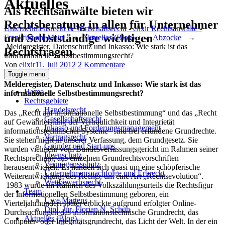
Aktuelles
Als Rechtsanwälte bieten wir
Rechtsberatung in allen für Unternehmer
Unternehmensrecht & Wirtschaftsrecht - elixir Rechtsanwälte -
und Selbstständige wichtigen
Frankfurt am Main
→
Aktuelles (Blog)
→
Abzocke
→
Melderegister, Datenschutz und Inkasso: Wie stark ist das
Rechtsfragen
informationelle Selbstbestimmungsrecht?
Author
Posted
zu
Von
elixir
11. Juli 2012
2 Kommentare
on
Melderegister,
Toggle menu
Datenschutz
Melderegister, Datenschutz und Inkasso: Wie stark ist das
und
Home
informationelle Selbstbestimmungsrecht?
Inkasso:
Rechtsgebiete
Wie
Handelsrecht
Das „Recht auf informationelle Selbstbestimmung“ und das „Recht
stark
Gesellschaftsrecht
auf Gewährleistung der Vertraulichkeit und Integrietät
ist
Inkasso und Forderungsmanagement
informationstechnischer Systeme“ sind frei erfundene Grundrechte.
das
Vertragsrecht
Sie stehen nicht in unserer Verfassung, dem Grundgesetz. Sie
informationelle
Gründer und Start-ups
wurden vielmehr vom Bundesverfassungsgericht im Rahmen seiner
Selbstbestimmungsrecht?
Ideenschutz
Rechtsprechung aus einzelnen Grundrechtsvorschriften
Vermögensschutz
herausentwickelt. Es handelt sich quasi um eine schöpferische
Unternehmensnachfolge und Erbrecht
Weiterentwicklung des Rechts, um eine Art „Rechtsevolution“.
Wettbewerbsrecht
1983 wurde im Rahmen des Volkszählungsurteils die Rechtsfigur
Team
der informationellen Selbstbestimmung geboren, ein
Uwe Martens
Vierteljahrhundert später erblickte aufgrund erfolgter Online-
Dipl. Jur. Florian N. Schuh
Durchsuchungen das informationstechnische Grundrecht, das
Aktuelles (Blog)
Computer- oder Integritätsgrundrecht, das Licht der Welt. In der ein