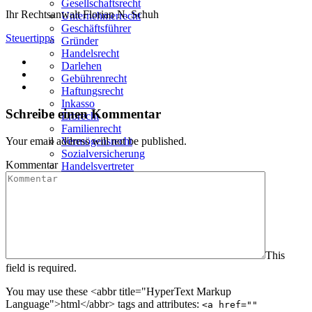
Gesellschaftsrecht
Ihr Rechtsanwalt Florian N. Schuh
Unternehmerrecht
Geschäftsführer
Steuertipps
Gründer
Handelsrecht
Darlehen
Gebührenrecht
Haftungsrecht
Inkasso
Schreibe einen Kommentar
Erbrecht
Familienrecht
Vermögensrecht
Your email address will not be published.
Sozialversicherung
Kommentar
Handelsvertreter
Makler
Markenrecht
Arbeitsrecht
Allgemeines
Referenzen
Kontakt
This
field is required.
You may use these <abbr title="HyperText Markup
Language">html</abbr> tags and attributes:
<a href=""