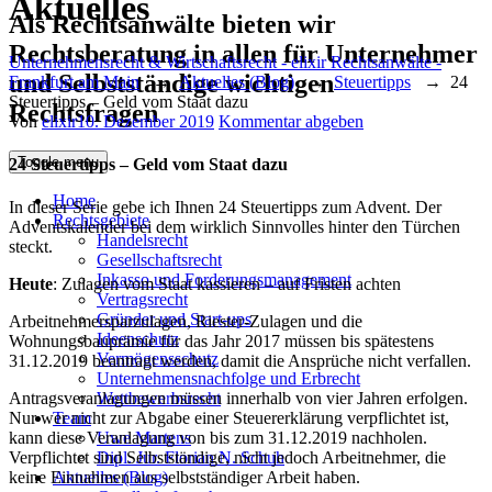
Aktuelles
Als Rechtsanwälte bieten wir
Rechtsberatung in allen für Unternehmer
Unternehmensrecht & Wirtschaftsrecht - elixir Rechtsanwälte -
und Selbstständige wichtigen
Frankfurt am Main
→
Aktuelles (Blog)
→
Steuertipps
→
24
Steuertipps – Geld vom Staat dazu
Rechtsfragen
Author
Posted
Von
elixir
10. Dezember 2019
Kommentar abgeben
on
Toggle menu
24 Steuertipps – Geld vom Staat dazu
Home
In dieser Serie gebe ich Ihnen 24 Steuertipps zum Advent. Der
Rechtsgebiete
Adventskalender bei dem wirklich Sinnvolles hinter den Türchen
Handelsrecht
steckt.
Gesellschaftsrecht
Inkasso und Forderungsmanagement
Heute
: Zulagen vom Staat kassieren – auf Fristen achten
Vertragsrecht
Gründer und Start-ups
Arbeitnehmersparzulagen, Riester-Zulagen und die
Ideenschutz
Wohnungsbauprämie für das Jahr 2017 müssen bis spätestens
Vermögensschutz
31.12.2019 beantragt werden, damit die Ansprüche nicht verfallen.
Unternehmensnachfolge und Erbrecht
Wettbewerbsrecht
Antragsveranlagungen müssen innerhalb von vier Jahren erfolgen.
Team
Nur wer nicht zur Abgabe einer Steuererklärung verpflichtet ist,
Uwe Martens
kann diese Veranlagung von bis zum 31.12.2019 nachholen.
Dipl. Jur. Florian N. Schuh
Verpflichtet sind Selbstständige, nicht jedoch Arbeitnehmer, die
Aktuelles (Blog)
keine Einnahmen aus selbstständiger Arbeit haben.