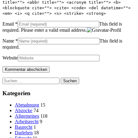
title=""> <abbr title=""> <acronym title=""> <b>
<blockquote cite=""> <cite> <code> <del datetime="">
<em> <i> <q cite=""> <s> <strike> <strong>
Email
*
This field is
required.
Please enter a valid email address.
Name
*
This field is
required.
Website
Suchen
nach:
Kategorien
Abmahnung
15
Abzocke
74
Allgemeines
118
Arbeitsrecht
9
Baurecht
1
Darlehen
18