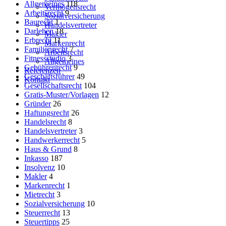
Allgemeines
118
Vermögensrecht
Arbeitsrecht
9
Sozialversicherung
Baurecht
1
Handelsvertreter
Darlehen
18
Makler
Erbrecht
11
Markenrecht
Familienrecht
7
Arbeitsrecht
Fitnessstudio
3
Allgemeines
Gebührenrecht
9
Referenzen
Geschäftsführer
49
Kontakt
Gesellschaftsrecht
104
Gratis-Muster/Vorlagen
12
Gründer
26
Haftungsrecht
26
Handelsrecht
8
Handelsvertreter
3
Handwerkerrecht
5
Haus & Grund
8
Inkasso
187
Insolvenz
10
Makler
4
Markenrecht
1
Mietrecht
3
Sozialversicherung
10
Steuerrecht
13
Steuertipps
25