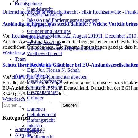
Rechtsgebiete
Handelsrecht
Unternehmensrecht & Wirtschaftsrecht - elixir Rechtsanwälte - Frank
Gesellschaftsrecht
Inkasso und Forderungsmanagement
Ausländische Firma: Was steckt dahinter? Welche Vorteile bring
Vertragsrecht
Gründer und Start-ups
Author
Posted
Von
Rechtsanwalt Uwe Martens
22. August 2019
11. Dezember 2019
Ideenschutz
on
Aus der Anwaltstrickkiste: Immer öfter begegnet einem im Geschäftsv
Vermögensschutz
steuerlichen Gründen weg. Die Panama Papers hatten gezeigt, dass hie
Unternehmensnachfolge und Erbrecht
Weiterlesen
Wettbewerbsrecht
Team
Uwe Martens
Schutz Ihrer Rechte als Gläubiger bei EU-Auslandsgesellschaften
Dipl. Jur. Florian N. Schuh
Aktuelles (Blog)
Author
Posted
Von
elixir
4. Juni 2012
Kommentar abgeben
Gesellschaftsrecht
on
Für alle, die in der Forderungsbeitreibung und im Insolvenzrecht akt
Unternehmerrecht
EU-Auslandsfirmen mit Sitz in Deutschland. Danach hat der BGH im K
Geschäftsführer
3747) gesetzt. Damit wurde der…
Gründer
Weiterlesen
Handelsrecht
Suchen
Darlehen
nach:
Gebührenrecht
Kategorien
Haftungsrecht
Inkasso
Abmahnung
15
Erbrecht
Abzocke
74
Familienrecht