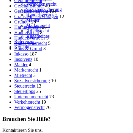
Gebührenrecht
9
Vermögensrecht
Geschäftsführer
49
Sozialversicherung
Gesellschaftsrecht
104
Handelsvertreter
Gratis-Muster/Vorlagen
12
Makler
Gründer
26
Markenrecht
Haftungsrecht
26
Arbeitsrecht
Handelsrecht
8
Allgemeines
Handelsvertreter
3
Referenzen
Handwerkerrecht
5
Kontakt
Haus & Grund
8
Inkasso
187
Insolvenz
10
Makler
4
Markenrecht
1
Mietrecht
3
Sozialversicherung
10
Steuerrecht
13
Steuertipps
25
Unternehmerrecht
73
Verkehrsrecht
19
Vermögensrecht
76
Brauchen Sie Hilfe?
Kontaktieren Sie uns.