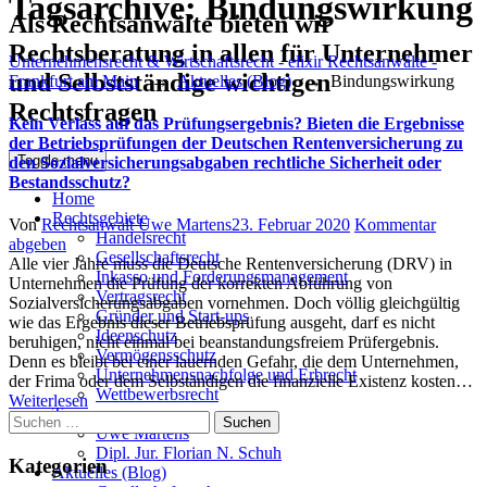
Tagsarchive:
Bindungswirkung
Als Rechtsanwälte bieten wir
Rechtsberatung in allen für Unternehmer
Unternehmensrecht & Wirtschaftsrecht - elixir Rechtsanwälte -
und Selbstständige wichtigen
Frankfurt am Main
→
Aktuelles (Blog)
→
Bindungswirkung
Rechtsfragen
Kein Verlass auf das Prüfungsergebnis? Bieten die Ergebnisse
der Betriebsprüfungen der Deutschen Rentenversicherung zu
Toggle menu
den Sozialversicherungsabgaben rechtliche Sicherheit oder
Bestandsschutz?
Home
Rechtsgebiete
Author
Posted
Von
Rechtsanwalt Uwe Martens
23. Februar 2020
Kommentar
Handelsrecht
on
abgeben
Gesellschaftsrecht
Alle vier Jahre muss die Deutsche Rentenversicherung (DRV) in
Inkasso und Forderungsmanagement
Unternehmen die Prüfung der korrekten Abführung von
Vertragsrecht
Sozialversicherungsabgaben vornehmen. Doch völlig gleichgültig
Gründer und Start-ups
wie das Ergebnis dieser Betriebsprüfung ausgeht, darf es nicht
Ideenschutz
beruhigen, nicht einmal bei beanstandungsfreiem Prüfergebnis.
Vermögensschutz
Denn es bleibt bei einer lauernden Gefahr, die dem Unternehmen,
Unternehmensnachfolge und Erbrecht
der Frima oder dem Selbständigen die finanzielle Existenz kosten…
Wettbewerbsrecht
Weiterlesen
Team
Suchen
Uwe Martens
nach:
Dipl. Jur. Florian N. Schuh
Kategorien
Aktuelles (Blog)