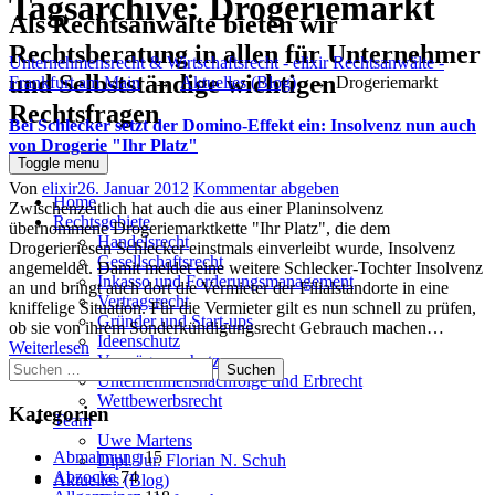
Tagsarchive:
Drogeriemarkt
Als Rechtsanwälte bieten wir
Rechtsberatung in allen für Unternehmer
Unternehmensrecht & Wirtschaftsrecht - elixir Rechtsanwälte -
und Selbstständige wichtigen
Frankfurt am Main
→
Aktuelles (Blog)
→
Drogeriemarkt
Rechtsfragen
Bei Schlecker setzt der Domino-Effekt ein: Insolvenz nun auch
von Drogerie "Ihr Platz"
Toggle menu
Author
Posted
Von
elixir
26. Januar 2012
Kommentar abgeben
Home
on
Zwischenzeitlich hat auch die aus einer Planinsolvenz
Rechtsgebiete
übernommene Drogeriemarktkette "Ihr Platz", die dem
Handelsrecht
Drogerieriesen Schlecker einstmals einverleibt wurde, Insolvenz
Gesellschaftsrecht
angemeldet. Damit meldet eine weitere Schlecker-Tochter Insolvenz
Inkasso und Forderungsmanagement
an und bringt auch dort die Vermieter der Filialstandorte in eine
Vertragsrecht
kniffelige Situation. Für die Vermieter gilt es nun schnell zu prüfen,
Gründer und Start-ups
ob sie von ihrem Sonderkündigungsrecht Gebrauch machen…
Ideenschutz
Weiterlesen
Vermögensschutz
Suchen
Unternehmensnachfolge und Erbrecht
nach:
Wettbewerbsrecht
Kategorien
Team
Uwe Martens
Abmahnung
15
Dipl. Jur. Florian N. Schuh
Abzocke
74
Aktuelles (Blog)