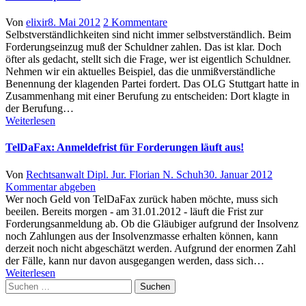
Author
Posted
zu
Von
elixir
8. Mai 2012
2 Kommentare
on
Wer
Selbstverständlichkeiten sind nicht immer selbstverständlich. Beim
muß
Forderungseinzug muß der Schuldner zahlen. Das ist klar. Doch
zahlen?
öfter als gedacht, stellt sich die Frage, wer ist eigentlich Schuldner.
Achten
Nehmen wir ein aktuelles Beispiel, das die unmißverständliche
Sie
Benennung der klagenden Partei fordert. Das OLG Stuttgart hatte in
für
Zusammenhang mit einer Berufung zu entscheiden: Dort klagte in
den
der Berufung…
erfolgreichen
Weiterlesen
Forderungseinzug
auf
TelDaFax: Anmeldefrist für Forderungen läuft aus!
genaue
Bezeichnung
Author
Posted
Von
Rechtsanwalt Dipl. Jur. Florian N. Schuh
30. Januar 2012
der
on
Kommentar abgeben
Schuldnerpartei
Wer noch Geld von TelDaFax zurück haben möchte, muss sich
beeilen. Bereits morgen - am 31.01.2012 - läuft die Frist zur
Forderungsanmeldung ab. Ob die Gläubiger aufgrund der Insolvenz
noch Zahlungen aus der Insolvenzmasse erhalten können, kann
derzeit noch nicht abgeschätzt werden. Aufgrund der enormen Zahl
der Fälle, kann nur davon ausgegangen werden, dass sich…
Weiterlesen
Suchen
nach: