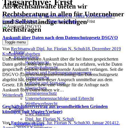
Tagsarchive:
Frist
Als Rechtsanwälte bieten wir
Rechtsberatung in allen für Unternehmer
Unternehmensrecht & Wirtschaftsrecht - elixir Rechtsanwälte -
und Selbstständige wichtigen
Frankfurt am Main
→
Aktuelles (Blog)
→
Frist
Rechtsfragen
Auskunft über Daten nach dem Datenschutzgesetz DSGVO
Toggle menu
Author
Posted
Von
Rechtsanwalt Dipl. Jur. Florian N. Schuh
18. Dezember 2019
Home
on
Kommentar abgeben
Rechtsgebiete
Unternehmen müssen Auskunft über die bei ihnen gespeicherten
Handelsrecht
Daten geben. Jeder der den Wunsch hat zu erfahren, welche Daten
Gesellschaftsrecht
gespeichert wurden, kann umfassende Auskunft verlangen. Seit die
Inkasso und Forderungsmanagement
DSGVO (Datenschutzgrundverordnung) das Datenschutzgesetz
Vertragsrecht
abgelöst hat, ergibt sich dieser Anspruch unmittelbar aus dem
Gründer und Start-ups
Gesetz. Ein Muster bzw. eine Vorlage für die Anfrage nach
Ideenschutz
Auskunft über Daten haben wir…
Vermögensschutz
Weiterlesen
Unternehmensnachfolge und Erbrecht
Wettbewerbsrecht
Geschäftsführervertrag aus gesundheitlichen Gründen
Team
kündigen (mit Muster/Vorlage)
Uwe Martens
Dipl. Jur. Florian N. Schuh
Author
Posted
Von
Rechtsanwalt Dipl. Jur. Florian N. Schuh
30. Januar 2014
12.
Aktuelles (Blog)
zu
on
August 2019
1 Kommentar