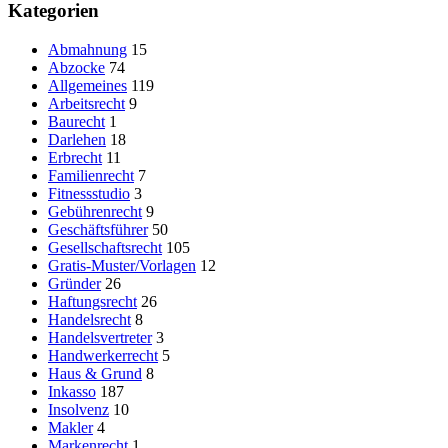
Kategorien
Abmahnung
15
Abzocke
74
Allgemeines
119
Arbeitsrecht
9
Baurecht
1
Darlehen
18
Erbrecht
11
Familienrecht
7
Fitnessstudio
3
Gebührenrecht
9
Geschäftsführer
50
Gesellschaftsrecht
105
Gratis-Muster/Vorlagen
12
Gründer
26
Haftungsrecht
26
Handelsrecht
8
Handelsvertreter
3
Handwerkerrecht
5
Haus & Grund
8
Inkasso
187
Insolvenz
10
Makler
4
Markenrecht
1