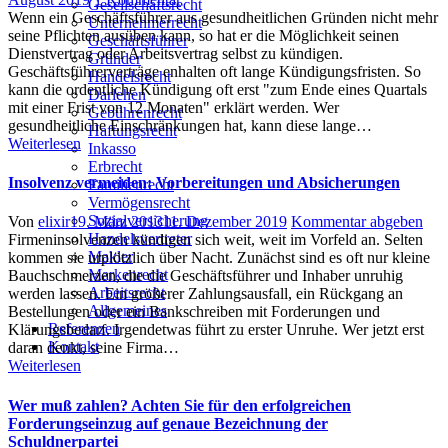
Gesellschaftsrecht
Geschäftsführervertrag
Wenn ein Geschäftsführer aus gesundheitlichen Gründen nicht mehr
Unternehmerrecht
aus
seine Pflichten ausüben kann, so hat er die Möglichkeit seinen
Geschäftsführer
gesundheitlichen
Dienstvertrag oder Arbeitsvertrag selbst zu kündigen.
Gründer
Gründen
Geschäftsführerverträge enhalten oft lange Kündigungsfristen. So
Handelsrecht
kündigen
kann die ordentliche Kündigung oft erst "zum Ende eines Quartals
Darlehen
(mit
mit einer Frist von 12 Monaten" erklärt werden. Wer
Gebührenrecht
Muster/Vorlage)
gesundheitliche Einschränkungen hat, kann diese lange…
Haftungsrecht
Weiterlesen
Inkasso
Erbrecht
Insolvenz vermeiden: Vorbereitungen und Absicherungen
Familienrecht
Vermögensrecht
Sozialversicherung
Author
Posted
Von
elixir
19. März 2013
11. Dezember 2019
Kommentar abgeben
Handelsvertreter
on
Firmeninsolvenzen kündigen sich weit, weit im Vorfeld an. Selten
Makler
kommen sie urplötzlich über Nacht. Zunächst sind es oft nur kleine
Markenrecht
Bauchschmerzen, die die Geschäftsführer und Inhaber unruhig
Arbeitsrecht
werden lassen. Ein größerer Zahlungsausfall, ein Rückgang an
Allgemeines
Bestellungen oder ein Bankschreiben mit Forderungen und
Referenzen
Klärungsbedarf. Irgendetwas führt zu erster Unruhe. Wer jetzt erst
Kontakt
daran denkt, seine Firma…
Weiterlesen
Wer muß zahlen? Achten Sie für den erfolgreichen
Forderungseinzug auf genaue Bezeichnung der
Schuldnerpartei