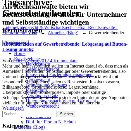
Tagsarchive:
Als Rechtsanwälte bieten wir
Gewerbetreibender
Rechtsberatung in allen für Unternehmer
und Selbstständige wichtigen
Unternehmensrecht & Wirtschaftsrecht - elixir Rechtsanwälte -
Rechtsfragen
Frankfurt am Main
→
Aktuelles (Blog)
→
Gewerbetreibender
Toggle menu
Abofallen zielen auf Gewerbetreibende: Lobgesang auf Button-
Lösung unnötig
Home
Rechtsgebiete
Author
Posted
zu
Von
elixir
1. August 2012
4 Kommentare
Handelsrecht
on
Abofallen
Mehr und mehr Abofallen stellen im Internet darauf ab, dass man als
Gesellschaftsrecht
zielen
Anmelder Freiberufler, Selbständiger oder Gewerbetreibender, also
Inkasso und Forderungsmanagement
auf
Unternehmer im rechtlichen Sinne, sein muß. Gelockt wird mit
Vertragsrecht
Gewerbetreibende:
besonderen Schnäppchen, seien es Restposten, Insolvenzwaren,
Gründer und Start-ups
Lobgesang
Billigangebote, Großhandelspreise, Lagerüberhänge,
Ideenschutz
auf
Überproduktionen, Sonderposten, Importe oder sonstige
Vermögensschutz
Button-
Schnäppchenverkäufe. Im Kern stecken hinter derartigen Angeboten
Unternehmensnachfolge und Erbrecht
Lösung
vielfach nur plumpe Adressdatenbanken, die über ein…
Wettbewerbsrecht
unnötig
Weiterlesen
Team
Suchen
Uwe Martens
nach:
Dipl. Jur. Florian N. Schuh
Kategorien
Aktuelles (Blog)