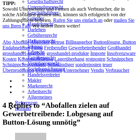
Gesellschaftsrecht
TIPP:
Unternehmerrecht
Sowohl Unternehmer und Firmen als auch Verbraucher, die in
Geschäftsführer
solche Abofallen geraten sind, können sich erfolgreich von der
Gründer
Zahlungspflicht befreien.
Rufen Sie uns einfach an
oder
mailen Sie
Handelsrecht
uns Ihren Fall
. Wir helfen Ihnen weiter!
Darlehen
Gebührenrecht
Haftungsrecht
Abo
Abofalle
Abzocker
Betrug
Billigangebot
Buttonlösung. Button
Inkasso
Endabnehmer
Firma
Freiberufler
Gewerbetreibender
Großhandel
Erbrecht
grosshandel-angebote
grosshandel-produkte
Importe
Insolvenzware
Familienrecht
Kosten
Kostenaufklärung
Lagerüberhang
restposten
Schnäppchen
Vermögensrecht
Schnäppchenverkäufe
Selbständiger
sonderposten
teuer
Sozialversicherung
Überproduktion
Unternehmen
Unternehmer
Vendis
Verbraucher
Handelsvertreter
Makler
Markenrecht
Arbeitsrecht
Allgemeines
Referenzen
4 Replies to “Abofallen zielen auf
Kontakt
Gewerbetreibende: Lobgesang auf
Button-Lösung unnötig”