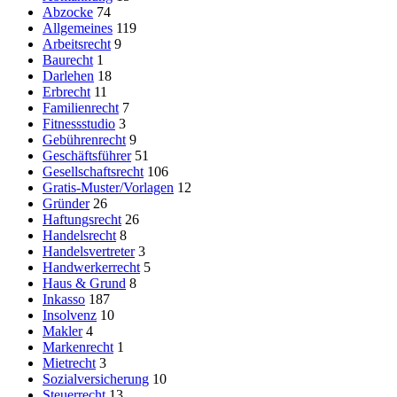
Abzocke
74
Allgemeines
119
Arbeitsrecht
9
Baurecht
1
Darlehen
18
Erbrecht
11
Familienrecht
7
Fitnessstudio
3
Gebührenrecht
9
Geschäftsführer
51
Gesellschaftsrecht
106
Gratis-Muster/Vorlagen
12
Gründer
26
Haftungsrecht
26
Handelsrecht
8
Handelsvertreter
3
Handwerkerrecht
5
Haus & Grund
8
Inkasso
187
Insolvenz
10
Makler
4
Markenrecht
1
Mietrecht
3
Sozialversicherung
10
Steuerrecht
13