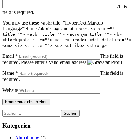
This
field is required.
You may use these <abbr title="HyperText Markup
Language">html</abbr> tags and attributes:
<a href=""
title=""> <abbr title=""> <acronym title=""> <b>
<blockquote cite=""> <cite> <code> <del datetime="">
<em> <i> <q cite=""> <s> <strike> <strong>
Email
*
This field is
required.
Please enter a valid email address.
Name
*
This field is
required.
Website
Suchen
nach:
Kategorien
Abmahnung
15