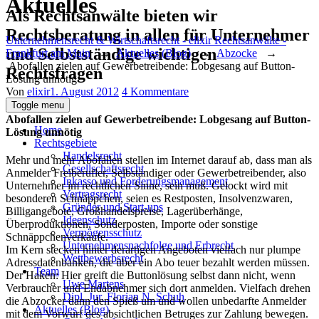
Aktuelles
Als Rechtsanwälte bieten wir
Rechtsberatung in allen für Unternehmer
Unternehmensrecht & Wirtschaftsrecht - elixir Rechtsanwälte -
und Selbstständige wichtigen
Frankfurt am Main
→
Aktuelles (Blog)
→
Abzocke
→
Abofallen zielen auf Gewerbetreibende: Lobgesang auf Button-
Rechtsfragen
Lösung unnötig
Author
Posted
zu
Von
elixir
1. August 2012
4 Kommentare
on
Abofallen
Toggle menu
zielen
Abofallen zielen auf Gewerbetreibende: Lobgesang auf Button-
auf
Home
Lösung unnötig
Gewerbetreibende:
Rechtsgebiete
Lobgesang
Handelsrecht
Mehr und mehr Abofallen stellen im Internet darauf ab, dass man als
auf
Gesellschaftsrecht
Anmelder Freiberufler, Selbständiger oder Gewerbetreibender, also
Button-
Inkasso und Forderungsmanagement
Unternehmer im rechtlichen Sinne, sein muß. Gelockt wird mit
Lösung
Vertragsrecht
besonderen Schnäppchen, seien es Restposten, Insolvenzwaren,
unnötig
Gründer und Start-ups
Billigangebote, Großhandelspreise, Lagerüberhänge,
Ideenschutz
Überproduktionen, Sonderposten, Importe oder sonstige
Vermögensschutz
Schnäppchenverkäufe.
Unternehmensnachfolge und Erbrecht
Im Kern stecken hinter derartigen Angeboten vielfach nur plumpe
Wettbewerbsrecht
Adressdatenbanken, die über ein Abo teuer bezahlt werden müssen.
Team
Der Haken: Hier greift die Buttonlösung selbst dann nicht, wenn
Uwe Martens
Verbraucher und Endabnehmer sich dort anmelden. Vielfach drehen
Dipl. Jur. Florian N. Schuh
die Abzocker dann den Spieß um und wollen unbedarfte Anmelder
Aktuelles (Blog)
mit dem Vorwurf des absichtlichen Betruges zur Zahlung bewegen.