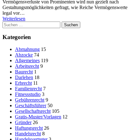
Vermögensverluste von Prominenten wird nun gezielt nach
Gestaltungsmöglichkeiten gefragt, wie Reiche Vermögenswerte
legal vor…
Weiterlesen
Suchen
nach:
Kategorien
Abmahnung
15
Abzocke
74
Allgemeines
119
Arbeitsrecht
9
Baurecht
1
Darlehen
18
Erbrecht
11
Familienrecht
7
Fitnessstudio
3
Gebührenrecht
9
Geschäftsführer
50
Gesellschaftsrecht
105
Gratis-Muster/Vorlagen
12
Gründer
26
Haftungsrecht
26
Handelsrecht
8
Handelsvertreter
3