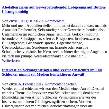
Abofallen zielen auf Gewerbetreibende: Lobgesang auf Button-
Lösung unnötig
Author
Posted
zu
Von
elixir
1. August 2012
4 Kommentare
on
Abofallen
Mehr und mehr Abofallen stellen im Internet darauf ab, dass man als
zielen
Anmelder Freiberufler, Selbständiger oder Gewerbetreibender, also
auf
Unternehmer im rechtlichen Sinne, sein muß. Gelockt wird mit
Gewerbetreibende:
besonderen Schnäppchen, seien es Restposten, Insolvenzwaren,
Lobgesang
Billigangebote, Großhandelspreise, Lagerüberhänge,
auf
Überproduktionen, Sonderposten, Importe oder sonstige
Button-
Schnäppchenverkäufe. Im Kern stecken hinter derartigen Angeboten
Lösung
vielfach nur plumpe Adressdatenbanken, die über ein…
unnötig
Weiterlesen
Interesse an Vermögensfragen und Vermögensschutz im Fall
Schlecker nimmt zu: Medien kontaktieren Anwalt
Author
Posted
Von
elixir
16. Februar 2012
Kommentar abgeben
on
Wieder einmal erhielten wir von den Medien einen Anruf: Diesmal
war das Thema die Insolvenz von Schlecker und die denkbaren
Möglichkeiten von Anton Schlecker Vermögenswerte vor der
Insolvenz und einem Gläubigerzugriff zu sichern. Vor den
Hintergründen der zahlreichen Berichterstattungen über die