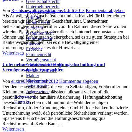
Gesellschaftsrecht
Unternehmerrecht
Author
Posted
Von
Rechtsanwalt Uwe Martens
3. Juli 2013
Kommentar abgeben
Geschäftsführer
on
Als Anwälte für Wirtschaftsrecht und als Kanzlei für Unternehmer
Gründer
bereiten wir eine Serie für Geschäftsführer, Unternehmer,
Handelsrecht
Selbständige und Freiberufler vor. Im Rahmen dieser Serie wollen
Darlehen
wir eine Plattform bieten, über die sich Unternehmer austauschen
Gebührenrecht
können und Erfahrungen weitergeben, sei es zu guten Strategien bei
Haftungsrecht
Bankenverhandlungen, sei es die Bewältigung einer
Inkasso
Unternehmenskrise, sei es der Hinweis…
Erbrecht
Weiterlesen
Familienrecht
Vermögensrecht
Unternehmerfamilie: auf Haftungsabschottung und
Sozialversicherung
Vermögensabsicherung achten
Handelsvertreter
Makler
Markenrecht
Author
Posted
Von
elixir
10. November 2012
Kommentar abgeben
Arbeitsrecht
on
Der deutsche Mittelstand, die vielen Selbständigen, Freiberufler und
Allgemeines
Kleinunternehmer vernachlässigen allesamt viel zu oft die
Referenzen
persönliche wie die familiäre Absicherung. Haftungsabschottung
Kontakt
beschränkt sich eben nicht nur auf die Wahl der richtigen
Rechtsform, oft der Gründung einer GmbH. Jede bankenfinanzierte
Unternehmung weiß, daß persönliche Sicherheiten verlangt werden.
Spätestens hier scheitert die Haftungsbeschränkung qua
Rechtsformwahl. Keine Bank…
Weiterlesen