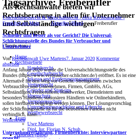
Tagsarchive:
Freiberufler
Als Rechtsanwälte bieten wir
Rechtsberatung in allen für Unternehmer
Unternehmensrecht & Wirtschaftsrecht - elixir Rechtsanwälte -
und Selbstständige wichtigen
Frankfurt am Main
→
Aktuelles (Blog)
→
Freiberufler
Rechtsfragen
Schneller und besser als vor Gericht? Die Universal-
Schlichtungsstelle des Bundes für Verbraucher und
Toggle menu
Unternehmer
Home
Author
Posted
Von
Rechtsanwalt Uwe Martens
7. Januar 2020
Kommentar
Rechtsgebiete
on
abgeben
Handelsrecht
Anfang Januar 2020 wurde die Universalschlichtungsstelle des
Gesellschaftsrecht
Bundes (https://www.verbraucher-schlichter.de/) eröffnet. Es ist eine
Inkasso und Forderungsmanagement
Alternative für den Weg vor Gericht. Streitigkeiten zwischen
Vertragsrecht
Verbrauchern und Unternehmen, Firmen, GmbHs, AGs,
Gründer und Start-ups
Selbständigen, Freiberuflern, Handwerker, Dienstleistern und
Ideenschutz
besonders Händlern, stationären Händlern wie Onlinehändlern,
Vermögensschutz
sollen hierdurch beigelegt werden können. Der Lösungsvorschlag
Unternehmensnachfolge und Erbrecht
der Schlichtungsstelle ist für die betroffenen Parteien nicht
Wettbewerbsrecht
verbindlich, kann…
Team
Weiterlesen
Uwe Martens
Dipl. Jur. Florian N. Schuh
Unternehmererfahrung, Firmenberichte: Interviewpartner
Aktuelles (Blog)
gesucht!