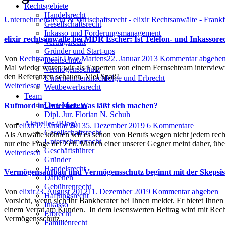
Rechtsgebiete
Handelsrecht
Unternehmensrecht & Wirtschaftsrecht - elixir Rechtsanwälte - Frank
Gesellschaftsrecht
Inkasso und Forderungsmanagement
elixir rechtsanwälte bei MDR Escher: Ist Telefon- und Inkassor
Vertragsrecht
Gründer und Start-ups
Author
Posted
Von
Rechtsanwalt Uwe Martens
22. Januar 2013
Kommentar abgebe
Ideenschutz
on
Mal wieder waren wir als Experten von einem Fernsehteam interviewt 
Vermögensschutz
den Referenzen schauen. Viel Spaß!
Unternehmensnachfolge und Erbrecht
Weiterlesen
Wettbewerbsrecht
Team
Uwe Martens
Rufmord im Internet: Was läßt sich machen?
Dipl. Jur. Florian N. Schuh
Aktuelles (Blog)
Author
Posted
zu
Von
elixir
17. Januar 2013
5. Dezember 2019
6 Kommentare
Gesellschaftsrecht
on
Rufmord
Als Anwälte können wir es schon von Berufs wegen nicht jedem recht 
Unternehmerrecht
im
nur eine Frage der Zeit. Manch einer unserer Gegner meint daher, üb
Geschäftsführer
Internet:
Weiterlesen
Gründer
Was
Handelsrecht
läßt
Vermögensaufbau und Vermögensschutz beginnt mit der Skepsi
Darlehen
sich
Gebührenrecht
machen?
Author
Posted
Von
elixir
23. August 2012
11. Dezember 2019
Kommentar abgeben
Haftungsrecht
on
Vorsicht, wenn sich Ihr Bankberater bei Ihnen meldet. Er bietet Ihnen
Inkasso
einem Verrat am Kunden. In dem lesenswerten Beitrag wird mit Rech
Erbrecht
Vermögensschutz…
Familienrecht