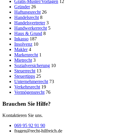
Gratis-Muster/Vorlagen
12
Gründer
26
Haftungsrecht
26
Handelsrecht
8
Handelsvertreter
3
Handwerkerrecht
5
Haus & Grund
8
Inkasso
187
Insolvenz
10
Makler
4
Markenrecht
1
Mietrecht
3
Sozialversicherung
10
Steuerrecht
13
Steuertipps
25
Unternehmerrecht
73
Verkehrsrecht
19
Vermögensrecht
76
Brauchen Sie Hilfe?
Kontaktieren Sie uns.
069 95 92 91 90
fragen@recht-hilfreich.de