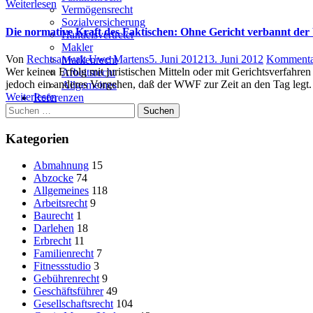
Weiterlesen
Vermögensrecht
Sozialversicherung
Die normative Kraft des Faktischen: Ohne Gericht verbannt de
Handelsvertreter
Makler
Author
Posted
Von
Rechtsanwalt Uwe Martens
5. Juni 2012
13. Juni 2012
Kommenta
Markenrecht
on
Wer keinen Erfolg mit juristischen Mitteln oder mit Gerichtsverfah
Arbeitsrecht
jedoch ein anderes Vorgehen, daß der WWF zur Zeit an den Tag leg
Allgemeines
Weiterlesen
Referenzen
Suchen
Kontakt
nach:
Kategorien
Abmahnung
15
Abzocke
74
Allgemeines
118
Arbeitsrecht
9
Baurecht
1
Darlehen
18
Erbrecht
11
Familienrecht
7
Fitnessstudio
3
Gebührenrecht
9
Geschäftsführer
49
Gesellschaftsrecht
104