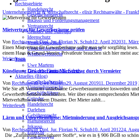
Rechtsgebiete
Handelsrecht
Unternehmensrecht & Wirtschaftsrecht - elixir Rechtsanwälte - Frank
Gesellschaftsrecht
Inkasso und Forderungsmanagement
Vertragsrecht
Mietvertrag für Gewerberäume prüfen
Gründer und Start-ups
Ideenschutz
Author
Posted
Von
Rechtsanwalt Dipl. Jur. Florian N. Schuh
12. April 2020
31. März
Vermögensschutz
on
Einen Mietvertrag für Gewerberäume sollte man sehr sorgfältig lese
Unternehmensnachfolge und Erbrecht
einem Haus & Grund-Verein. Privatleute brauchen sich hier meist auc
Wettbewerbsrecht
Weiterlesen
Team
Uwe Martens
Dipl. Jur. Florian N. Schuh
Kündigung Gewerberaum-Mietvertrag durch Vermieter
Aktuelles (Blog)
Gesellschaftsrecht
Author
Posted
Von
Rechtsanwalt Uwe Martens
29. August 2019
11. Dezember 2019
Unternehmerrecht
on
Wie Sie als Vermieter unliebsame Gewerberaummieter loswerden und w
Geschäftsführer
Gewerbetreibenden abschließen. Wer über einen entsprechenden Mietver
Gründer
Mietverhältnis zu einem Disaster. Der Mieter zahlt…
Handelsrecht
Weiterlesen
Darlehen
Gebührenrecht
Lärm und Umwelteinflüsse: Mietminderung und Ausgleichsansp
Haftungsrecht
Inkasso
Author
Posted
Von
Rechtsanwalt Dipl. Jur. Florian N. Schuh
10. April 2012
24. Augu
Erbrecht
on
Die „Zuführung unwägbarer Stoffe“, wie es in § 906 BGB so schön u
Familienrecht