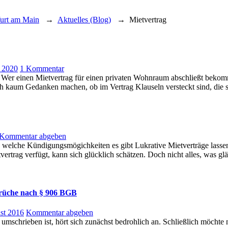
furt am Main
→
Aktuelles (Blog)
→
Mietvertrag
zu
 2020
1 Kommentar
Mietvertrag
n. Wer einen Mietvertrag für einen privaten Wohnraum abschließt beko
für
h kaum Gedanken machen, ob im Vertrag Klauseln versteckt sind, die se
Gewerberäume
prüfen
Kommentar abgeben
elche Kündigungsmögichkeiten es gibt Lukrative Mietverträge lassen 
trag verfügt, kann sich glücklich schätzen. Doch nicht alles, was glä
rüche nach § 906 BGB
st 2016
Kommentar abgeben
mschrieben ist, hört sich zunächst bedrohlich an. Schließlich möcht