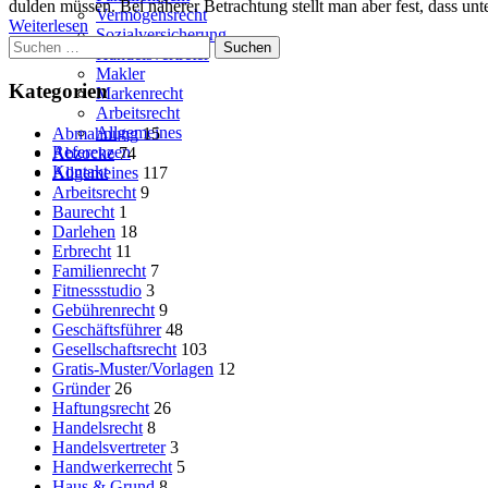
dulden müssen. Bei näherer Betrachtung stellt man aber fest, dass u
Vermögensrecht
Weiterlesen
Sozialversicherung
Suchen
Handelsvertreter
nach:
Makler
Kategorien
Markenrecht
Arbeitsrecht
Allgemeines
Abmahnung
15
Referenzen
Abzocke
74
Kontakt
Allgemeines
117
Arbeitsrecht
9
Baurecht
1
Darlehen
18
Erbrecht
11
Familienrecht
7
Fitnessstudio
3
Gebührenrecht
9
Geschäftsführer
48
Gesellschaftsrecht
103
Gratis-Muster/Vorlagen
12
Gründer
26
Haftungsrecht
26
Handelsrecht
8
Handelsvertreter
3
Handwerkerrecht
5
Haus & Grund
8