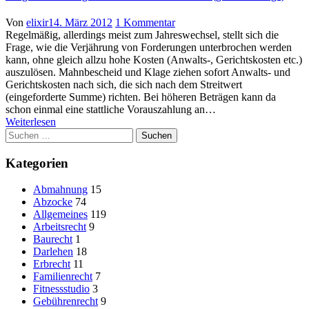
Author
Posted
zu
Von
elixir
14. März 2012
1 Kommentar
on
Inkasso-
Regelmäßig, allerdings meist zum Jahreswechsel, stellt sich die
Trick:
Frage, wie die Verjährung von Forderungen unterbrochen werden
Verjährungsunterbrechung
kann, ohne gleich allzu hohe Kosten (Anwalts-, Gerichtskosten etc.)
ohne
auszulösen. Mahnbescheid und Klage ziehen sofort Anwalts- und
Klageeinreichung
Gerichtskosten nach sich, die sich nach dem Streitwert
bei
(eingeforderte Summe) richten. Bei höheren Beträgen kann da
mehreren
schon einmal eine stattliche Vorauszahlung an…
Schuldnern
Weiterlesen
Suchen
(gratis
nach:
Vorlage)
Kategorien
Abmahnung
15
Abzocke
74
Allgemeines
119
Arbeitsrecht
9
Baurecht
1
Darlehen
18
Erbrecht
11
Familienrecht
7
Fitnessstudio
3
Gebührenrecht
9