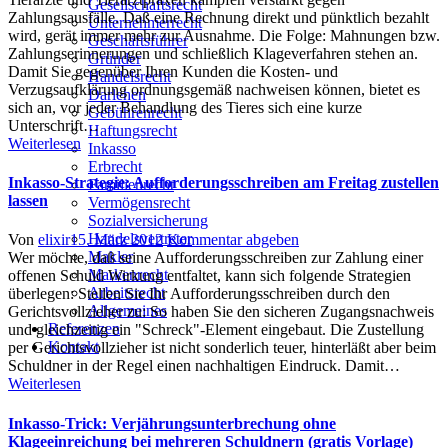
Gesellschaftsrecht
für
Zahlungsausfälle. Daß eine Rechnung direkt und pünktlich bezahlt
Unternehmerrecht
Tierärzte:
wird, gerät immer mehr zur Ausnahme. Die Folge: Mahnungen bzw.
Geschäftsführer
Praxistipp
Zahlungserinnerungen und schließlich Klageverfahren stehen an.
Gründer
und
Damit Sie gegenüber Ihren Kunden die Kosten- und
Handelsrecht
Vorlage
Verzugsaufklärung ordnungsgemäß nachweisen können, bietet es
Darlehen
für
sich an, vor jeder Behandlung des Tieres sich eine kurze
Gebührenrecht
Ihren
Unterschrift…
Haftungsrecht
Forderungseinzug
Weiterlesen
Inkasso
Erbrecht
Inkasso-Strategie: Aufforderungsschreiben am Freitag zustellen
Familienrecht
lassen
Vermögensrecht
Sozialversicherung
Handelsvertreter
Author
Posted
Von
elixir
15. März 2012
Kommentar abgeben
Makler
on
Wer möchte, daß seine Aufforderungsschreiben zur Zahlung einer
Markenrecht
offenen Schuld Wirkung entfaltet, kann sich folgende Strategien
Arbeitsrecht
überlegen: Stellen Sie Ihr Aufforderungsschreiben durch den
Allgemeines
Gerichtsvollzieher zu: So haben Sie den sicheren Zugangsnachweis
Referenzen
und gleichzeitig ein "Schreck"-Element eingebaut. Die Zustellung
Kontakt
per Gerichtsvollzieher ist nicht sonderlich teuer, hinterläßt aber beim
Schuldner in der Regel einen nachhaltigen Eindruck. Damit…
Weiterlesen
Inkasso-Trick: Verjährungsunterbrechung ohne
Klageeinreichung bei mehreren Schuldnern (gratis Vorlage)