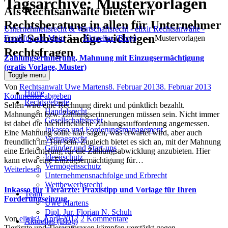
Tagsarchive:
Mustervorlagen
Als Rechtsanwälte bieten wir
Rechtsberatung in allen für Unternehmer
Unternehmensrecht & Wirtschaftsrecht - elixir Rechtsanwälte -
und Selbstständige wichtigen
Frankfurt am Main
→
Aktuelles (Blog)
→
Mustervorlagen
Rechtsfragen
Zahlungserinnerung, Mahnung mit Einzugsermächtigung
(gratis Vorlage, Muster)
Toggle menu
Author
Posted
Von
Rechtsanwalt Uwe Martens
8. Februar 2013
8. Februar 2013
Home
on
Kommentar abgeben
Rechtsgebiete
Selten wird eine Rechnung direkt und pünktlich bezahlt.
Handelsrecht
Mahnungen bzw. Zahlungserinnerungen müssen sein. Nicht immer
Gesellschaftsrecht
ist dabei die nachdrückliche Zahlungsaufforderung angemessen.
Inkasso und Forderungsmanagement
Eine Mahnung sollte klar sagen, was erwartet wird, aber auch
Vertragsrecht
freundlich im Ton sein. Zugleich bietet es sich an, mit der Mahnung
Gründer und Start-ups
eine Erleichterung für die Zahlungsabwicklung anzubieten. Hier
Ideenschutz
kann etwa eine Einzugsermächtigung für…
Vermögensschutz
Weiterlesen
Unternehmensnachfolge und Erbrecht
Wettbewerbsrecht
Inkasso für Tierärzte: Praxistipp und Vorlage für Ihren
Team
Forderungseinzug
Uwe Martens
Dipl. Jur. Florian N. Schuh
Author
Posted
zu
Von
elixir
3. April 2012
2 Kommentare
Aktuelles (Blog)
on
Inkasso
Tierärzte und Tierarztpraxen kämpfen verstärkt gegen