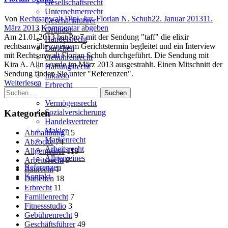
Gesellschaftsrecht
Unternehmerrecht
Author
Posted
Von
Rechtsanwalt Dipl. Jur. Florian N. Schuh
22. Januar 2013
11.
Geschäftsführer
on
März 2013
Kommentar abgeben
Gründer
Am 21.01.2013 hat Pro7 mit der Sendung "taff" die elixir
Handelsrecht
rechtsanwälte zu einem Gerichtstermin begleitet und ein Interview
Darlehen
mit Rechtsanwalt Florian Schuh durchgeführt. Die Sendung mit
Gebührenrecht
Kira A. Alin wurde im März 2013 ausgestrahlt. Einen Mitschnitt der
Haftungsrecht
Sendung finden Sie unter "Referenzen".
Inkasso
Weiterlesen
Erbrecht
Suchen
Familienrecht
nach:
Vermögensrecht
Kategorien
Sozialversicherung
Handelsvertreter
Makler
Abmahnung
15
Markenrecht
Abzocke
74
Arbeitsrecht
Allgemeines
118
Allgemeines
Arbeitsrecht
9
Referenzen
Baurecht
1
Kontakt
Darlehen
18
Erbrecht
11
Familienrecht
7
Fitnessstudio
3
Gebührenrecht
9
Geschäftsführer
49