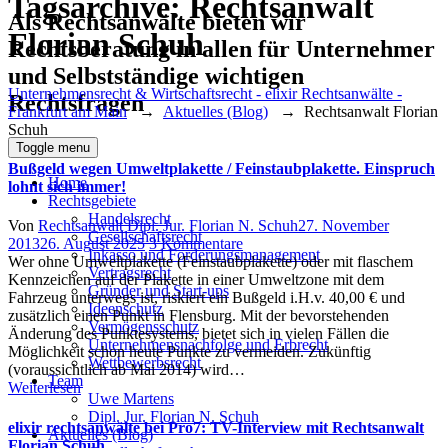
Tagsarchive:
Rechtsanwalt
Als Rechtsanwälte bieten wir
Florian Schuh
Rechtsberatung in allen für Unternehmer
und Selbstständige wichtigen
Unternehmensrecht & Wirtschaftsrecht - elixir Rechtsanwälte -
Rechtsfragen
Frankfurt am Main
→
Aktuelles (Blog)
→
Rechtsanwalt Florian
Schuh
Toggle menu
Bußgeld wegen Umweltplakette / Feinstaubplakette. Einspruch
Home
lohnt sich immer!
Rechtsgebiete
Handelsrecht
Author
Posted
Von
Rechtsanwalt Dipl. Jur. Florian N. Schuh
27. November
Gesellschaftsrecht
zu
on
2013
26. August 2025
3 Kommentare
Inkasso und Forderungsmanagement
Bußgeld
Wer ohne Umweltplakette (Feinstaubplakette) oder mit flaschem
Vertragsrecht
wegen
Kennzeichen auf der Plakette in einer Umweltzone mit dem
Gründer und Start-ups
Umweltplakette
Fahrzeug unterwegs ist, riskiert ein Bußgeld i.H.v. 40,00 € und
Ideenschutz
/
zusätzlich einen Punkt in Flensburg. Mit der bevorstehenden
Vermögensschutz
Feinstaubplakette.
Änderung des Punktesystems, bietet sich in vielen Fällen die
Unternehmensnachfolge und Erbrecht
Einspruch
Möglichkeit schon heute Punkte zu vermeiden. Zukünftig
Wettbewerbsrecht
lohnt
(voraussichtlich ab Mai 2014) wird…
Team
sich
Weiterlesen
Uwe Martens
immer!
Dipl. Jur. Florian N. Schuh
elixir rechtsanwälte bei Pro7: TV-Interview mit Rechtsanwalt
Aktuelles (Blog)
Florian Schuh