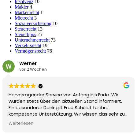
Insolvenz
10
Makler
4
Markenrecht
1
Mietrecht
3
Sozialversicherung
10
Steuerrecht
13
Steuertipps
25
Unternehmerrecht
73
Verkehrsrecht
19
Vermögensrecht
76
Werner
vor 2 Wochen
Hervorragender Service von Anfang bis Ende. Wir
wurden stets über den aktuellen Stand informiert.
Ein besonderer Dank gilt Frau Schuldt für ihre
kompetente Unterstützung. Wir wissen das sehr zu
schätzen.
Weiterlesen
(Von Google übersetzt,
siehe Original
)