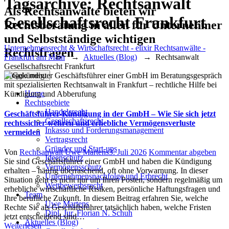
Tagsarchive:
Rechtsanwalt
Als Rechtsanwälte bieten wir
Gesellschaftsrecht Frankfurt
Rechtsberatung in allen für Unternehmer
und Selbstständige wichtigen
Unternehmensrecht & Wirtschaftsrecht - elixir Rechtsanwälte -
Rechtsfragen
Frankfurt am Main
→
Aktuelles (Blog)
→
Rechtsanwalt
Gesellschaftsrecht Frankfurt
Toggle menu
Home
Rechtsgebiete
Handelsrecht
Geschäftsführer-Kündigung in der GmbH – Wie Sie sich jetzt
Gesellschaftsrecht
rechtssicher wehren und erhebliche Vermögensverluste
Inkasso und Forderungsmanagement
vermeiden
Vertragsrecht
Gründer und Start-ups
Author
Posted
Von
Rechtsanwalt Uwe Martens
3. Juli 2026
Kommentar abgeben
Ideenschutz
on
Sie sind Geschäftsführer einer GmbH und haben die Kündigung
Vermögensschutz
erhalten – häufig überraschend, oft ohne Vorwarnung. In dieser
Unternehmensnachfolge und Erbrecht
Situation geht es nicht nur um Ihren Posten, sondern regelmäßig um
Wettbewerbsrecht
erhebliche wirtschaftliche Risiken, persönliche Haftungsfragen und
Team
Ihre berufliche Zukunft. In diesem Beitrag erfahren Sie, welche
Uwe Martens
Rechte Sie als Geschäftsführer tatsächlich haben, welche Fristen
Dipl. Jur. Florian N. Schuh
jetzt entscheidend sind…
Aktuelles (Blog)
Weiterlesen