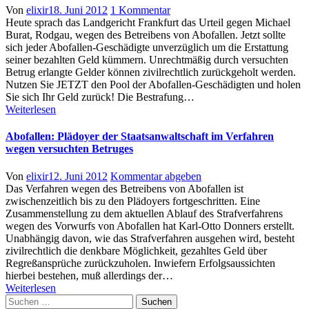
Author
Posted
zu
Von
elixir
18. Juni 2012
1 Kommentar
on
Abofalle
Heute sprach das Landgericht Frankfurt das Urteil gegen Michael
ist
Burat, Rodgau, wegen des Betreibens von Abofallen. Jetzt sollte
versuchter
sich jeder Abofallen-Geschädigte unverzüglich um die Erstattung
Betrug:
seiner bezahlten Geld kümmern. Unrechtmäßig durch versuchten
Urteil
Betrug erlangte Gelder können zivilrechtlich zurückgeholt werden.
gegen
Nutzen Sie JETZT den Pool der Abofallen-Geschädigten und holen
Michael
Sie sich Ihr Geld zurück! Die Bestrafung…
Burat
Weiterlesen
Abofallen: Plädoyer der Staatsanwaltschaft im Verfahren
wegen versuchten Betruges
Author
Posted
Von
elixir
12. Juni 2012
Kommentar abgeben
on
Das Verfahren wegen des Betreibens von Abofallen ist
zwischenzeitlich bis zu den Plädoyers fortgeschritten. Eine
Zusammenstellung zu dem aktuellen Ablauf des Strafverfahrens
wegen des Vorwurfs von Abofallen hat Karl-Otto Donners erstellt.
Unabhängig davon, wie das Strafverfahren ausgehen wird, besteht
zivilrechtlich die denkbare Möglichkeit, gezahltes Geld über
Regreßansprüche zurückzuholen. Inwiefern Erfolgsaussichten
hierbei bestehen, muß allerdings der…
Weiterlesen
Suchen