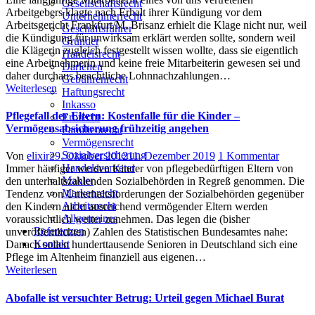
Gesellschaftsrecht
Arbeitgebers klagte nach Erhalt ihrer Kündigung vor dem
Unternehmerrecht
Arbeitsgericht Frankfurt/M. Brisanz erhielt die Klage nicht nur, weil
Geschäftsführer
die Kündigung für unwirksam erklärt werden sollte, sondern weil
Gründer
die Klägerin zugleich festgestellt wissen wollte, dass sie eigentlich
Handelsrecht
eine Arbeitnehmerin und keine freie Mitarbeiterin gewesen sei und
Darlehen
daher durchaus beachtliche Lohnnachzahlungen…
Gebührenrecht
Weiterlesen
Haftungsrecht
Inkasso
Pflegefall der Eltern: Kostenfalle für die Kinder –
Erbrecht
Vermögensabsicherung frühzeitig angehen
Familienrecht
Vermögensrecht
Sozialversicherung
Author
Posted
zu
Von
elixir
29. Oktober 2012
11. Dezember 2019
1 Kommentar
Handelsvertreter
on
Pflegefa
Immer häufiger werden Kinder von pflegebedürftigen Eltern von
Makler
der
den unterhaltszahlenden Sozialbehörden in Regreß genommen. Die
Markenrecht
Eltern:
Tendenz von Unterhaltsforderungen der Sozialbehörden gegenüber
Arbeitsrecht
Kostenf
den Kindern nicht ausreichend vermögender Eltern werden
Allgemeines
für
voraussichtlich weiter zunehmen. Das legen die (bisher
Referenzen
die
unveröffentlichten) Zahlen des Statistischen Bundesamtes nahe:
Kontakt
Kinder
Danach sollen hunderttausende Senioren in Deutschland sich eine
–
Pflege im Altenheim finanziell aus eigenen…
Vermöge
Weiterlesen
frühzeit
angehe
Abofalle ist versuchter Betrug: Urteil gegen Michael Burat