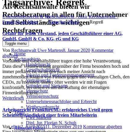
Tagsarchive:
Regreß
Als Rechtsanwälte bieten wir
Rechtsberatung in allen für Unternehmer
Unternehmensrecht & Wirtschaftsrecht - elixir Rechtsanwälte -
und Selbstständige wichtigen
Frankfurt am Main
→
Aktuelles (Blog)
→
Regreß
Rechtsfragen
Gefahr für jeden Vorstand, jeden Geschäftsführer einer AG,
GmbH, GmbH & Co. KG, eG und KG
Toggle menu
Author
Posted
Von
Rechtsanwalt Uwe Martens
8. Januar 2020
Kommentar
Home
on
abgeben
Rechtsgebiete
Vorstände und Geschäftsführer tragen eine hohe Verantwortung.
Handelsrecht
Dass diese Verantwortung gegenüber der Firma besonders hoch und
Gesellschaftsrecht
immer prekärer ist, ist an den nach meiner Ansicht nach
Inkasso und Forderungsmanagement
zunehmenden Klagen von Firmen gegen ihre vormaligen Chefs, den
Vertragsrecht
CEOs, zu erkennen. Immer öfter werden wir mit Fragen
Gründer und Start-ups
konfrontiert, bei denen es um die Haftung der ehemaligen
Ideenschutz
Firmenleitung geht.…
Vermögensschutz
Weiterlesen
Unternehmensnachfolge und Erbrecht
Wettbewerbsrecht
Arbeitsgericht Frankfurt/M.: erfolgreiches Urteil gegen
Team
Scheinselbständigkeit einer freien Mitarbeiterin
Uwe Martens
Dipl. Jur. Florian N. Schuh
Author
Posted
Von
elixir
2. April 2015
11. Dezember 2019
Kommentar abgeben
Aktuelles (Blog)
on
Eine langjährige Mitarbeiterin eines von uns vertretenen