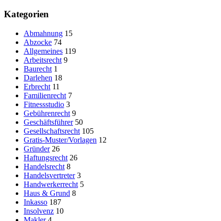
nach:
Kategorien
Abmahnung
15
Abzocke
74
Allgemeines
119
Arbeitsrecht
9
Baurecht
1
Darlehen
18
Erbrecht
11
Familienrecht
7
Fitnessstudio
3
Gebührenrecht
9
Geschäftsführer
50
Gesellschaftsrecht
105
Gratis-Muster/Vorlagen
12
Gründer
26
Haftungsrecht
26
Handelsrecht
8
Handelsvertreter
3
Handwerkerrecht
5
Haus & Grund
8
Inkasso
187
Insolvenz
10
Makler
4