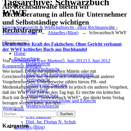
Tagsarchive:
Schwarzbuch
Als Rechtsanwälte bieten wir
WWF
Rechtsberatung in allen für Unternehmer
und Selbstständige wichtigen
Unternehmensrecht & Wirtschaftsrecht - elixir Rechtsanwälte -
Rechtsfragen
Frankfurt am Main
→
Aktuelles (Blog)
→
Schwarzbuch WWF
Toggle menu
Die normative Kraft des Faktischen: Ohne Gericht verbannt
der WWF kritisches Buch aus Buchhandel
Home
Rechtsgebiete
Author
Posted
Von
Rechtsanwalt Uwe Martens
5. Juni 2012
13. Juni 2012
Handelsrecht
on
Kommentar abgeben
Gesellschaftsrecht
Wer keinen Erfolg mit juristischen Mitteln oder mit
Inkasso und Forderungsmanagement
Gerichtsverfahren hat, bedient sich erfahrungsgemäß anderer
Vertragsrecht
Vorgehensweisen. Üblicherweise zählen hierzu PR- und
Gründer und Start-ups
Medienkampagnen. Ungewöhnlich ist jedoch ein anderes Vorgehen,
Ideenschutz
daß der WWF zur Zeit an den Tag legt. Er möchte ein kritisches
Vermögensschutz
Buch mit dem Titel "Schwarzbuch WWF", das direkt beim Verlag
Unternehmensnachfolge und Erbrecht
bezogen werden kann, aus dem…
Wettbewerbsrecht
Weiterlesen
Team
Suchen
Uwe Martens
nach:
Dipl. Jur. Florian N. Schuh
Kategorien
Aktuelles (Blog)