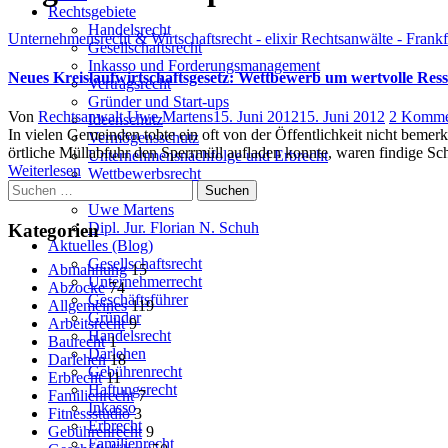
Rechtsgebiete
Handelsrecht
Unternehmensrecht & Wirtschaftsrecht - elixir Rechtsanwälte - Frank
Gesellschaftsrecht
Inkasso und Forderungsmanagement
Neues Kreislaufwirtschaftsgesetz: Wettbewerb um wertvolle Res
Vertragsrecht
Gründer und Start-ups
Author
Posted
Von
Rechtsanwalt Uwe Martens
15. Juni 2012
15. Juni 2012
2 Komme
Ideenschutz
on
In vielen Gemeinden tobte ein oft von der Öffentlichkeit nicht bemer
Vermögensschutz
örtliche Müllabfuhr den Sperrmüll aufladen konnte, waren findige S
Unternehmensnachfolge und Erbrecht
Weiterlesen
Wettbewerbsrecht
Suchen
Team
nach:
Uwe Martens
Dipl. Jur. Florian N. Schuh
Kategorien
Aktuelles (Blog)
Gesellschaftsrecht
Abmahnung
15
Unternehmerrecht
Abzocke
74
Geschäftsführer
Allgemeines
119
Gründer
Arbeitsrecht
9
Handelsrecht
Baurecht
1
Darlehen
Darlehen
18
Gebührenrecht
Erbrecht
11
Haftungsrecht
Familienrecht
7
Inkasso
Fitnessstudio
3
Erbrecht
Gebührenrecht
9
Familienrecht