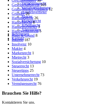
Geschäftsführer
50
Vermögensrecht
Gesellschaftsrecht
105
Sozialversicherung
Gratis-Muster/Vorlagen
12
Handelsvertreter
Gründer
26
Makler
Haftungsrecht
26
Markenrecht
Handelsrecht
8
Arbeitsrecht
Handelsvertreter
3
Allgemeines
Handwerkerrecht
5
Referenzen
Haus & Grund
8
Kontakt
Inkasso
187
Insolvenz
10
Makler
4
Markenrecht
1
Mietrecht
3
Sozialversicherung
10
Steuerrecht
13
Steuertipps
25
Unternehmerrecht
73
Verkehrsrecht
19
Vermögensrecht
76
Brauchen Sie Hilfe?
Kontaktieren Sie uns.