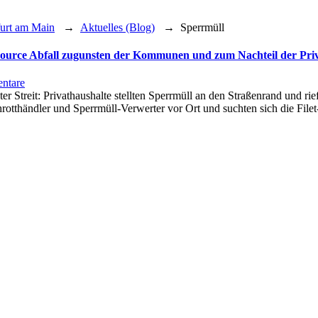
furt am Main
→
Aktuelles (Blog)
→
Sperrmüll
source Abfall zugunsten der Kommunen und zum Nachteil der Priva
zu
ntare
Neues
kter Streit: Privathaushalte stellten Sperrmüll an den Straßenrand und
Kreislaufwirtschaftsgesetz:
chrotthändler und Sperrmüll-Verwerter vor Ort und suchten sich die F
Wettbewerb
um
wertvolle
Ressource
Abfall
zugunsten
der
Kommunen
und
zum
Nachteil
der
Privatwirtschaft
gelöst