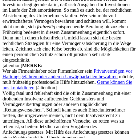
Investition liegt gerade darin, daß sich Ausgaben für Investitionen
im Laufe der Zeit amortisieren. So muß es auch bei der rechtlichen
Absicherung des Unternehmers laufen. Wer sein mühevoll
erwirtschaftetes Vermögen bewahren und schützen will, kommt
nicht umhin, sich
frühzeitig
entsprechende Beratung hinzuziehen.
Frühzeitig bedeutet in diesem Zusammenhang eigentlich sofort.
Denn nur in einem krisenfreien Umfeld lassen sich die besten
rechtlichen Strategien für eine Vermögensabsicherung in die Wege
leiten. Zeichnet sich eine Krise bereits ab, sind die Möglichkeiten für
einen persönlichen Schutz schon oft juristisch sehr stark
eingeschränkt.
[attention]
MERKE:
Wer als Firmeninhaber oder Firmenlenker sein
Privatvermögen vor
Haftungsgefahren oder anderen Unwägbarkeiten bewahren
möchte,
muß frühzeitig professionelle Hilfe hinzuziehen.
Gerne können Sie
uns kontaktieren
.[/attention]
Völlig fatal und fehlerhaft sind die oft in Zusammenhang mit einer
drohenden Insolvenz auftretenden Geldtransfers und
Vermögensübertragungen oder anderen unglücklichen
„Rettungsversuchen“. Schnell kann es auch Einzelunternehmer
treffen, die irrigerweise meinen, nicht dem Insolvenzrecht zu
unterliegen. All diese unbeholfenen Versuche, zu retten was zu
retten ist, scheitern letztlich an den Vorgaben des
Anfechtungsgesetzes. Mit Hilfe des Anfechtungsgesetzes können
viele Rechtsgeschäfte, Übertragungen und