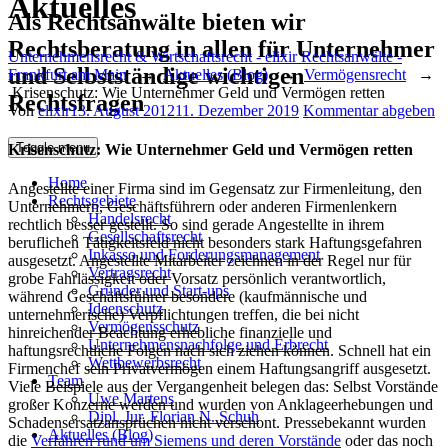
Aktuelles
Als Rechtsanwälte bieten wir
Rechtsberatung in allen für Unternehmer
Unternehmensrecht & Wirtschaftsrecht - elixir Rechtsanwälte -
und Selbstständige wichtigen
Frankfurt am Main
→
Aktuelles (Blog)
→
Vermögensrecht
→
Krisenschutz: Wie Unternehmer Geld und Vermögen retten
Rechtsfragen
Author
Posted
Von
elixir
13. August 2012
11. Dezember 2019
Kommentar abgeben
on
Toggle menu
Krisenschutz: Wie Unternehmer Geld und Vermögen retten
Home
Angestellte einer Firma sind im Gegensatz zur Firmenleitung, den
Rechtsgebiete
Unternehmern, Geschäftsführern oder anderen Firmenlenkern
Handelsrecht
rechtlich besser gestellt. So sind gerade Angestellte in ihrem
Gesellschaftsrecht
beruflichen Tätigkeitsfeld nicht besonders stark Haftungsgefahren
Inkasso und Forderungsmanagement
ausgesetzt. Angestellte Mitarbeiter zeichnen in der Regel nur für
Vertragsrecht
grobe Fahrlässigkeit oder Vorsatz persönlich verantwortlich,
Gründer und Start-ups
während Geschäftsführer besondere (kaufmännische und
Ideenschutz
unternehmerische) Verpflichtungen treffen, die bei nicht
Vermögensschutz
hinreichender Beachtung erhebliche finanzielle und
Unternehmensnachfolge und Erbrecht
haftungsrechtliche Folgen nach sich ziehen können. Schnell hat ein
Wettbewerbsrecht
Firmenchef sein Privatvermögen einem Haftungsangriff ausgesetzt.
Team
Viele Beispiele aus der Vergangenheit belegen das: Selbst Vorstände
Uwe Martens
großer Konzerne werden und wurden von Anklageerhebungen und
Dipl. Jur. Florian N. Schuh
Schadensersatzansprüchen nicht verschont. Pressebekannt wurden
Aktuelles (Blog)
die
Verfahren rund um Siemens und deren Vorstände
oder das noch