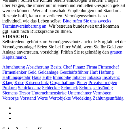
Variante? Sollen die Kinder bereits einbezogen werden? Fragen
über Fragen, die immer nur in einem individuellen Gespräch geklärt
werden können. Wer auf pauschale Empfehlungen und Standard-
Rezepte hofft, kann nur verlieren. Vermögensschutz ist so
individuell wie das Leben selbst.
Bitte rufen Sie uns zwecks
Terminsvereinbarung an
. Wir betreuen bundesweit und kommen
ggf. auch nach Rücksprache zu Ihnen.
VORSICHT:
Selbstredend gehört zum Vermögensschutz auch die Sorgfalt bei der
Vermögensanlage! Seien Sie bei Ihrer Wahl, wem Sie Ihr Geld zur
Anlage anvertrauen, vorsichtig! Prüfen Sie regelmäßig den
grauen
Kapitalmarkt
.
Abmahnung
Absicherung
Besitz
Chef
Finanz
Firma
Firmenchef
Firmenlenker
Geld
Geldanlage
Geschäftsführer
Haft
Haftung
Haftungsgefahr
Haus
Hilfe
Immobilie
Inhaber
Inkasso
Insolvenz
Klage
Krise
Krisenschutz
Organhaftung
Pierer
Privatvermögen
Prokura
Schickedanz
Schlecker
Schmuck
Schutz
selbständig
Siemens
Tresor
Unternehmenskrise
Unternehmer
Vermögen
Vorsorge
Vorstand
Werte
Wertobjekte
Wiedeking
Zahlungsunfähig