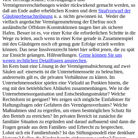
Vermögensverschiebungen wieder rückwirkend gemacht werden, so
daß am Ende außer erheblichen Kosten und dem
Strafvorwurf der
Gläubigerbenachteiligung
u. a. nichts gewonnen ist. Weder die
vielfach angedachte Vermögensmehrung der Ehefrau noch
ausländische Offshore-Konstruktionen taugen hier als sicherer
Hafen. Besser ist es, vor einer Krise die erforderlichen Schritte in die
Wege zu leiten, auch wenn in einer Krise gerade in Zusammenspiel
mit den Gläubigern noch oft genug gute Erfolge erzielt werden
können. Das neue Insolvenzrecht bietet hier selbst jenen, die zu spät
zur Einsicht gelangen, Hilfestellungen.
Gerne können Sie uns
wegen rechtlichen Detailfragen ansprechen
.
Im Kern baut eine Lösung in der Vermögensabsicherung auf zwei
Säulen auf: einerseits ist die Unternehmensseite zu beleuchten,
andererseits gilt es, die privaten Verhältnisse zu klären. Im
Unternehmenssektor spielen eine Vielzahl an Punkten hinein, die
eng mit den betrieblichen Abläufen zusammenhängen. Wie ist die
Unternehmensorganisation und Entscheidungsstruktur? Welche
Rechtsform ist geeignet? Wo zeigen sich mögliche Einfallstore für
Haftungsfragen oder Gefahren des Vermögensverlustes? Welche
Maßnahmen sind zu ergreifen, um einen bestmöglichen Schutz für
den Betrieb zu erreichen? Im privaten Bereich ist zunächst die
familiäre Situation zu ergründen und darauf aufbauend sind dann die
Fragen gerade aus dem Familien- und Erbrecht zu besprechen.
Lohnt sich ein Familienfonds? Ist das Stiftungsmodell eine denkbare