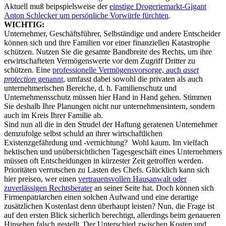
Aktuell muß beipspielsweise der
einstige Drogeriemarkt-Gigant
Anton Schlecker um persönliche Vorwürfe fürchten
.
WICHTIG:
Unternehmer, Geschäftsführer, Selbständige und andere Entscheider
können sich und ihre Familien vor einer finanziellen Katastrophe
schützen. Nutzen Sie die gesamte Bandbreite des Rechts, um ihre
erwirtschafteten Vermögenswerte vor dem Zugriff Dritter zu
schützen. Eine
professionelle Vermögensvorsorge, auch
asset
protection
genannt
, umfasst dabei sowohl die privaten als auch
unternehmerischen Bereiche, d. h. Familienschutz und
Unternehmensschutz müssen hier Hand in Hand gehen. Stimmen
Sie deshalb Ihre Planungen nicht nur unternehmensintern, sondern
auch im Kreis Ihrer Familie ab.
Sind nun all die in den Strudel der Haftung geratenen Unternehmer
demzufolge selbst schuld an ihrer wirtschaftlichen
Existenzgefährdung und -vernichtung? Wohl kaum. Im vielfach
hektischen und unübersichtlichen Tagesgeschäft eines Unternehmers
müssen oft Entscheidungen in kürzester Zeit getroffen werden.
Prioritäten verrutschen zu Lasten des Chefs. Glücklich kann sich
hier preisen, wer einen
vertrauensvollen Hausanwalt oder
zuverlässigen Rechtsberater
an seiner Seite hat. Doch können sich
Firmenpatriarchen einen solchen Aufwand und eine derartige
zusätzlichen Kostenlast denn überhaupt leisten? Nun, die Frage ist
auf den ersten Blick sicherlich berechtigt, allerdings beim genaueren
Hinsehen falsch gestellt. Der Unterschied zwischen Kosten und