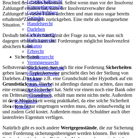
Gesellschaftsrecht
Bruchteil des Geldes bekommt. Selbst wenn man vor der Insolvenz
Unternehmerrecht
Zahlungen erhalten hat, kann der Insolvenzverwalter diese
Geschäftsführer
Zahlungen in vielen Fällen anfechten und man muss sogar bereits
Gründer
erhaltende Zahlungen zurückgeben. Eine mehr als unangenehme
Handelsrecht
Situation.
Darlehen
Gebührenrecht
Deshalb habe ich es häufig mit der Frage zu tun, wie man sich
Haftungsrecht
dagegen schützen kann und Forderungen möglichst Insolvenzfest
Inkasso
absichern kann.
Erbrecht
Familienrecht
Sicherheiten
Vermögensrecht
Selbstverständlich kann man sich für eine Forderung
Sicherheiten
Sozialversicherung
geben lassen. Typischerweise geschieht dies bei der Stellung von
Handelsvertreter
Darlehen. Dies kann z.B. eine Grundschuld oder Hypothek auf ein
Makler
Grundstück
sein. Hierbei ist allerdings darauf zu achten, dass man
Markenrecht
eine erstrangige Sicherheit hat. Steht vor einem noch eine Bank oder
Arbeitsrecht
ein Dritter im Grundbuch, erhält man meist nichts mehr. Außerdem
Allgemeines
ist diese Möglichkeit wenig praktikabel, da eine solche Sicherheit
Referenzen
über einen Notar eingetragen werden muss, dies zeitaufwendig ist
Kontakt
und zudem Geld kostet. Außerdem muss der Schuldner auch über
lastenfreies Eigentum verfügen.
Natürlich gibt es noch andere
Wertgegenstände
, die zur Sicherung
einer Forderung sicherungsübereignet werden können. Bei vielen