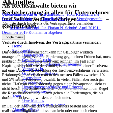
Aktuelles
Als Rechtsanwälte bieten wir
Rechtsberatung in allen für Unternehmer
Unternehmensrecht & Wirtschaftsrecht - elixir Rechtsanwälte -
und Selbstständige wichtigen
Frankfurt am Main
→
Aktuelles (Blog)
→
Vermögensrecht
→
Verluste durch Insolvenz des Vertragspartners vermeiden
Rechtsfragen
Author
Posted
Von
Rechtsanwalt Dipl. Jur. Florian N. Schuh
6. April 2019
11.
on
Dezember 2019
Kommentar abgeben
Toggle menu
Verluste durch Insolvenz des Vertragspartners vermeiden
Home
Rechtsgebiete
Das deutsche Insolvenzrecht kann für Gläubiger wirklich
Handelsrecht
unangenehm sein. Wir eine Forderung gegen einen Dritten hat, muss
Gesellschaftsrecht
praktisch immer mit einer Insolvenz rechnen. Im Fall einer
Inkasso und Forderungsmanagement
Kapitalgesellschaft wie der GmbH, ist man im Fall einer Insolvenz
Vertragsrecht
auf eine Quote nach Abschluss des Insolvenzverfahrens verwiesen.
Gründer und Start-ups
Erfahrungsgemäß erhält man in den meisten Fällen zwischen 1%
Ideenschutz
und 5% seiner Forderung bezahlt. In vielen Fällen aber auch gar
Vermögensschutz
nichts. Hat man eine Forderung gegen einer Privatperson, sieht es
Unternehmensnachfolge und Erbrecht
nicht besser aus. Spätestens nach 7 Jahren erhält diese in der Regel
Wettbewerbsrecht
die Restschuldbefreiung. Damit gehen alle Forderungen, die bis
Team
dorthin nicht bezahlt wurden, einfach unter.
Uwe Martens
Dipl. Jur. Florian N. Schuh
Im Fall der Insolvenz des Vertragspartners besteht also die
Aktuelles (Blog)
realistische Möglichkeit, dass man kein oder nur noch einen