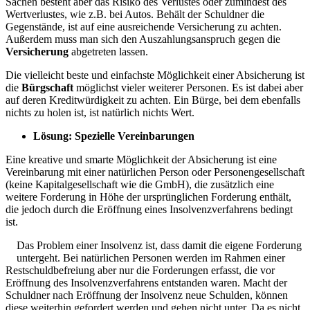
Sachen besteht aber das Risiko des Verlustes oder zumindest des
Wertverlustes, wie z.B. bei Autos. Behält der Schuldner die
Gegenstände, ist auf eine ausreichende Versicherung zu achten.
Außerdem muss man sich den Auszahlungsanspruch gegen die
Versicherung
abgetreten lassen.
Die vielleicht beste und einfachste Möglichkeit einer Absicherung ist
die
Bürgschaft
möglichst vieler weiterer Personen. Es ist dabei aber
auf deren Kreditwürdigkeit zu achten. Ein Bürge, bei dem ebenfalls
nichts zu holen ist, ist natürlich nichts Wert.
Lösung: Spezielle Vereinbarungen
Eine kreative und smarte Möglichkeit der Absicherung ist eine
Vereinbarung mit einer natürlichen Person oder Personengesellschaft
(keine Kapitalgesellschaft wie die GmbH), die zusätzlich eine
weitere Forderung in Höhe der ursprünglichen Forderung enthält,
die jedoch durch die Eröffnung eines Insolvenzverfahrens bedingt
ist.
Das Problem einer Insolvenz ist, dass damit die eigene Forderung
untergeht. Bei natürlichen Personen werden im Rahmen einer
Restschuldbefreiung aber nur die Forderungen erfasst, die vor
Eröffnung des Insolvenzverfahrens entstanden waren. Macht der
Schuldner nach Eröffnung der Insolvenz neue Schulden, können
diese weiterhin gefordert werden und gehen nicht unter. Da es nicht