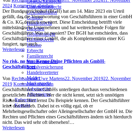
Von
Rechtsanwalt Uwe Martens
11. November 2024
11. November
Gesellschaftsrecht
on
2024
Kommentar abgeben
Unternehmerrecht
Der Bundesgerichtshof (BGH) hat am 14. März 2023 ein Urteil
Geschäftsführer
gefällt, das die Verantwortung von Geschäftsführern in einer GmbH
Gründer
& Co. KG deutlich erweitert. Diese Entscheidung betrifft viele
Handelsrecht
mittelständische Unternehmen und hat weitreichende Folgen für
Darlehen
Geschäftsführer. Was ist passiert? Der BGH hat entschieden, dass
Gebührenrecht
Geschäftsführer einer GmbH, die als Komplementärin einer KG
Haftungsrecht
fungiert, nun auch…
Inkasso
Weiterlesen
Erbrecht
Familienrecht
No risk, no fun: Kenne Deine Pflichten als GmbH-
Vermögensrecht
Geschäftsführer
Sozialversicherung
Handelsvertreter
Makler
Author
Posted
Von
Rechtsanwalt Uwe Martens
22. November 2019
22. November
Markenrecht
on
2019
Kommentar abgeben
Arbeitsrecht
Geschäftsführer von GmbHs unterliegen durchaus verschiedenen
Allgemeines
gesetzlichen Pflichten. Wer die nicht kennt, setzt sich unnötigen
Referenzen
Risiken aus. Hier lernst Du Beispiele kennen. Der Geschäftsführer
Kontakt
leitet den Betrieb. Dabei ist es völlig egal, ob er
Mehrheitsgesellschafter oder Alleingesellschafter der GmbH ist. Die
Rechten und Pflichten eines Geschäftsführers ändern sich hierdurch
nicht. Das wird sehr oft übersehen!…
Weiterlesen