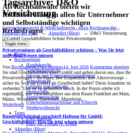
Tagsarchive:
D&O
Als Rechtsanwälte bieten wir
Versicherung
Rechtsberatung in allen für Unternehmer
und Selbstständige wichtigen
Unternehmensrecht & Wirtschaftsrecht - elixir Rechtsanwälte -
Rechtsfragen
Frankfurt am Main
→
Aktuelles (Blog)
→
D&O Versicherung
Toggle menu
Privatvermögen als Geschäftsführer schützen – Was Sie jetzt
Home
unbedingt wissen müssen
Rechtsgebiete
Handelsrecht
Author
Posted
Von
Rechtsanwalt Uwe Martens
14. Juni 2026
Kommentar abgeben
Gesellschaftsrecht
on
Sie sind Geschäftsführer einer GmbH und gehen davon aus, dass Ihr
Inkasso und Forderungsmanagement
Privatvermögen – Ihr Haus, Ihre Ersparnisse, Ihre Altersvorsorge –
Vertragsrecht
sicher ist, weil die GmbH als Gesellschaft haftet? Diese Annahme ist
Gründer und Start-ups
verbreitet. Und sie ist gefährlich falsch. In der Praxis erlebe ich
Ideenschutz
regelmäßig, wie Geschäftsführer aus dem Raum Frankfurt am Main,
Vermögensschutz
Mainz, Wiesbaden, Darmstadt, Mannheim…
Unternehmensnachfolge und Erbrecht
Weiterlesen
Wettbewerbsrecht
Team
Bundesgerichtshof verschärft Haftung für GmbH-
Uwe Martens
Geschäftsführer: Was Sie jetzt wissen müssen
Dipl. Jur. Florian N. Schuh
Aktuelles (Blog)
Author
Posted