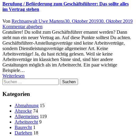
Berufung / Beförderung zum Geschäftsführer: Das sollte alles
im Vertrag stehen
Author
Posted
Von
Rechtsanwalt Uwe Martens
30. Oktober 2019
30. Oktober 2019
on
Kommentar abgeben
Gratuliere! Du sollst zum Geschäftsführer ernannt werden? Dann
steht nun ein neuer Vertrag an. Auf diese Punkte solltest Du achten.
Geschäftsführer-Anstellungsverträge sind keine Arbeitsverträge,
sondern Dienstleistungsverträge allgemeiner Art. Keine
Arbeitsverträge! Ja, du hast richtig gelesen. Weil sie keine
Arbeitsverträge im klassichen Sinne sind, sind hier andere
Gestaltungen möglich als im Arbeitsrecht. Ein paar wichtige
Beispiele…
Weiterlesen
Suchen
nach:
Kategorien
Abmahnung
15
Abzocke
74
Allgemeines
119
Arbeitsrecht
9
Baurecht
1
Darlehen
18