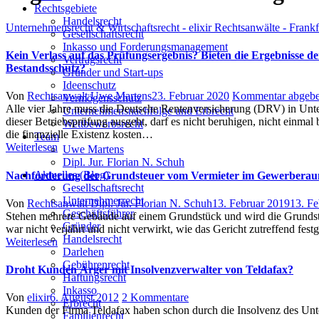
Rechtsgebiete
Handelsrecht
Unternehmensrecht & Wirtschaftsrecht - elixir Rechtsanwälte - Frank
Gesellschaftsrecht
Inkasso und Forderungsmanagement
Kein Verlass auf das Prüfungsergebnis? Bieten die Ergebnisse d
Vertragsrecht
Bestandsschutz?
Gründer und Start-ups
Ideenschutz
Author
Posted
Von
Rechtsanwalt Uwe Martens
23. Februar 2020
Kommentar abgeb
Vermögensschutz
on
Alle vier Jahre muss die Deutsche Rentenversicherung (DRV) in Unt
Unternehmensnachfolge und Erbrecht
dieser Betriebsprüfung ausgeht, darf es nicht beruhigen, nicht einma
Wettbewerbsrecht
die finanzielle Existenz kosten…
Team
Weiterlesen
Uwe Martens
Dipl. Jur. Florian N. Schuh
Aktuelles (Blog)
Nachforderung der Grundsteuer vom Vermieter im Gewerberaum
Gesellschaftsrecht
Unternehmerrecht
Author
Posted
Von
Rechtsanwalt Dipl. Jur. Florian N. Schuh
13. Februar 2019
13. Fe
Geschäftsführer
on
Stehen mehrere Gebäude auf einem Grundstück und wird die Grundsteu
Gründer
war nicht verjährt und nicht verwirkt, wie das Gericht zutreffend fe
Handelsrecht
Weiterlesen
Darlehen
Gebührenrecht
Droht Kunden Ärger mit Insolvenzverwalter von Teldafax?
Haftungsrecht
Inkasso
Author
Posted
zu
Von
elixir
6. August 2012
2 Kommentare
Erbrecht
on
Droht
Kunden der Firma Teldafax haben schon durch die Insolvenz des Unte
Familienrecht