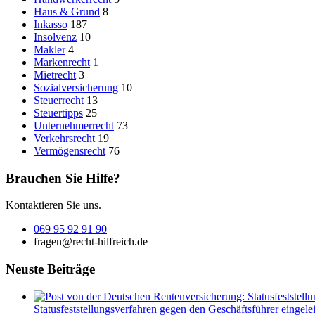
Haus & Grund
8
Inkasso
187
Insolvenz
10
Makler
4
Markenrecht
1
Mietrecht
3
Sozialversicherung
10
Steuerrecht
13
Steuertipps
25
Unternehmerrecht
73
Verkehrsrecht
19
Vermögensrecht
76
Brauchen Sie Hilfe?
Kontaktieren Sie uns.
069 95 92 91 90
fragen@recht-hilfreich.de
Neuste Beiträge
Statusfeststellungsverfahren gegen den Geschäftsführer eingeleit