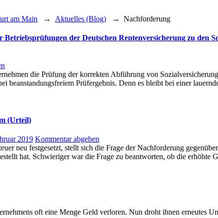
furt am Main
→
Aktuelles (Blog)
→
Nachforderung
er Betriebsprüfungen der Deutschen Rentenversicherung zu den So
en
ernehmen die Prüfung der korrekten Abführung von Sozialversicherung
l bei beanstandungsfreiem Prüfergebnis. Denn es bleibt bei einer laue
 (Urteil)
bruar 2019
Kommentar abgeben
er neu festgesetzt, stellt sich die Frage der Nachforderung gegenüb
stgestellt hat. Schwieriger war die Frage zu beantworten, ob die erhö
rnehmens oft eine Menge Geld verloren. Nun droht ihnen erneutes Unge