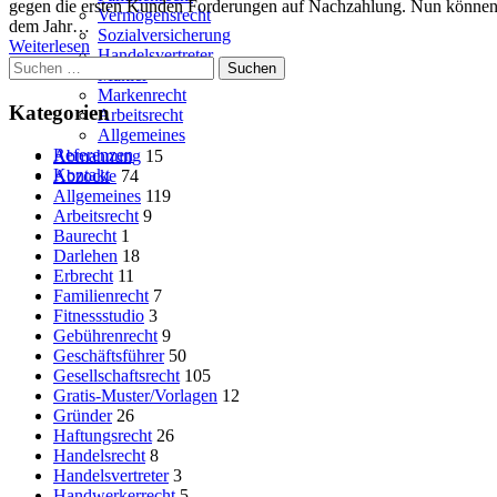
Kunden
gegen die ersten Kunden Forderungen auf Nachzahlung. Nun können 
Vermögensrecht
Ärger
dem Jahr…
Sozialversicherung
mit
Weiterlesen
Handelsvertreter
Suchen
Insolvenzverwalter
Makler
nach:
von
Markenrecht
Teldafax?
Kategorien
Arbeitsrecht
Allgemeines
Referenzen
Abmahnung
15
Kontakt
Abzocke
74
Allgemeines
119
Arbeitsrecht
9
Baurecht
1
Darlehen
18
Erbrecht
11
Familienrecht
7
Fitnessstudio
3
Gebührenrecht
9
Geschäftsführer
50
Gesellschaftsrecht
105
Gratis-Muster/Vorlagen
12
Gründer
26
Haftungsrecht
26
Handelsrecht
8
Handelsvertreter
3
Handwerkerrecht
5