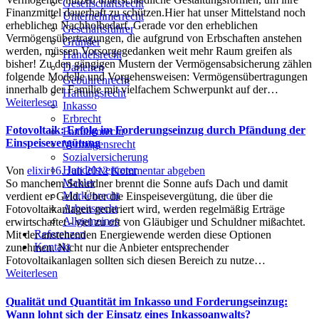
Gesellschaftsrecht
Finanzmittel dauerhaft zu schützen.Hier hat unser Mittelstand noch
Unternehmerrecht
erheblichen Nachholbedarf. Gerade vor den erheblichen
Geschäftsführer
Vermögensübertragungen, die aufgrund von Erbschaften anstehen
Gründer
werden, müssen Vorsorgegedanken weit mehr Raum greifen als
Handelsrecht
bisher! Zu den gängigen Mustern der Vermögensabsicherung zählen
Darlehen
folgende Modelle und Vorgehensweisen: Vermögensübertragungen
Gebührenrecht
innerhalb der Familie mit vielfachem Schwerpunkt auf der…
Haftungsrecht
Weiterlesen
Inkasso
Erbrecht
Fotovoltaik: Erfolg im Forderungseinzug durch Pfändung der
Familienrecht
Einspeisevergütung
Vermögensrecht
Sozialversicherung
Handelsvertreter
Author
Posted
Von
elixir
16. Juli 2012
Kommentar abgeben
Makler
on
So manchem Schuldner brennt die Sonne aufs Dach und damit
Markenrecht
verdient er Geld. Über die Einspeisevergütung, die über die
Arbeitsrecht
Fotovoltaikanlagen generiert wird, werden regelmäßig Erträge
Allgemeines
erwirtschaftet - viel zu oft von Gläubiger und Schuldner mißachtet.
Referenzen
Mit der anstehenden Energiewende werden diese Optionen
Kontakt
zunehmen. Nicht nur die Anbieter entsprechender
Fotovoltaikanlagen sollten sich diesen Bereich zu nutze…
Weiterlesen
Qualität und Quantität im Inkasso und Forderungseinzug:
Wann lohnt sich der Einsatz eines Inkassoanwalts?