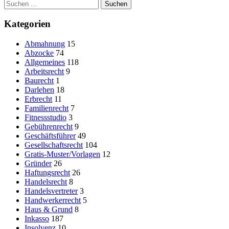
Suchen
Abzocke
nach:
ab
Kategorien
Abmahnung
15
Abzocke
74
Allgemeines
118
Arbeitsrecht
9
Baurecht
1
Darlehen
18
Erbrecht
11
Familienrecht
7
Fitnessstudio
3
Gebührenrecht
9
Geschäftsführer
49
Gesellschaftsrecht
104
Gratis-Muster/Vorlagen
12
Gründer
26
Haftungsrecht
26
Handelsrecht
8
Handelsvertreter
3
Handwerkerrecht
5
Haus & Grund
8
Inkasso
187
Insolvenz
10