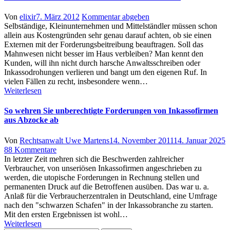
Author
Posted
Von
elixir
7. März 2012
Kommentar abgeben
on
Selbständige, Kleinunternehmen und Mittelständler müssen schon
allein aus Kostengründen sehr genau darauf achten, ob sie einen
Externen mit der Forderungsbeitreibung beauftragen. Soll das
Mahnwesen nicht besser im Haus verbleiben? Man kennt den
Kunden, will ihn nicht durch harsche Anwaltsschreiben oder
Inkassodrohungen verlieren und bangt um den eigenen Ruf. In
vielen Fällen zu recht, insbesondere wenn…
Weiterlesen
So wehren Sie unberechtigte Forderungen von Inkassofirmen
aus Abzocke ab
Author
Posted
Von
Rechtsanwalt Uwe Martens
14. November 2011
14. Januar 2025
zu
on
88 Kommentare
So
In letzter Zeit mehren sich die Beschwerden zahlreicher
wehren
Verbraucher, von unseriösen Inkassofirmen angeschrieben zu
Sie
werden, die utopische Forderungen in Rechnung stellen und
unberechtigte
permanenten Druck auf die Betroffenen ausüben. Das war u. a.
Forderungen
Anlaß für die Verbraucherzentralen in Deutschland, eine Umfrage
von
nach den "schwarzen Schafen" in der Inkassobranche zu starten.
Inkassofirmen
Mit den ersten Ergebnissen ist wohl…
aus
Weiterlesen