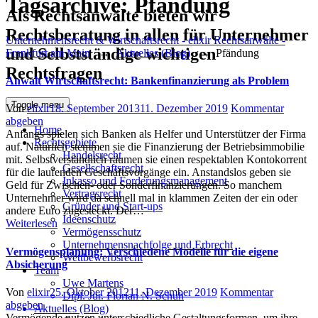
Tagsarchive:
Pfändung
Als Rechtsanwälte bieten wir
Rechtsberatung in allen für Unternehmer
Unternehmensrecht & Wirtschaftsrecht - elixir Rechtsanwälte -
und Selbstständige wichtigen
Frankfurt am Main
→
Aktuelles (Blog)
→
Pfändung
Rechtsfragen
Anwalt Wirtschaftsrecht: Bankenfinanzierung als Problem
Toggle menu
Author
Posted
Von
elixir
18. September 2013
11. Dezember 2019
Kommentar
on
abgeben
Home
Anfangs spielen sich Banken als Helfer und Unterstützer der Firma
Rechtsgebiete
auf. Natürlich stemmen sie die Finanzierung der Betriebsimmobilie
Handelsrecht
mit. Selbstverständlich räumen sie einen respektablen Kontokorrent
Gesellschaftsrecht
für die laufenden Geschäftsvorgänge ein. Anstandslos geben sie
Inkasso und Forderungsmanagement
Geld für Zwischen- oder Sonderfinanzierungen. So manchem
Vertragsrecht
Unternehmer wird da schnell mal in klammen Zeiten der ein oder
Gründer und Start-ups
andere Euro zugesteckt. Der…
Ideenschutz
Weiterlesen
Vermögensschutz
Unternehmensnachfolge und Erbrecht
Vermögensplanung: Verschiedene Modelle für die eigene
Wettbewerbsrecht
Absicherung
Team
Uwe Martens
Author
Posted
Von
elixir
25. Oktober 2012
11. Dezember 2019
Kommentar
Dipl. Jur. Florian N. Schuh
on
abgeben
Aktuelles (Blog)
Vermögende nutzen unterschiedliche Gestaltungsformen, um ihre