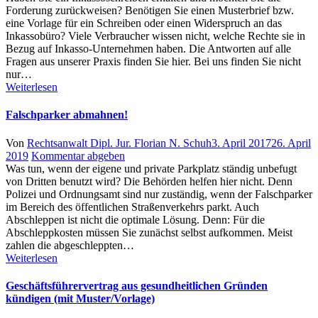
Forderung zurückweisen? Benötigen Sie einen Musterbrief bzw.
eine Vorlage für ein Schreiben oder einen Widerspruch an das
Inkassobüro? Viele Verbraucher wissen nicht, welche Rechte sie in
Bezug auf Inkasso-Unternehmen haben. Die Antworten auf alle
Fragen aus unserer Praxis finden Sie hier. Bei uns finden Sie nicht
nur…
Weiterlesen
Falschparker abmahnen!
Author
Posted
Von
Rechtsanwalt Dipl. Jur. Florian N. Schuh
3. April 2017
26. April
on
2019
Kommentar abgeben
Was tun, wenn der eigene und private Parkplatz ständig unbefugt
von Dritten benutzt wird? Die Behörden helfen hier nicht. Denn
Polizei und Ordnungsamt sind nur zuständig, wenn der Falschparker
im Bereich des öffentlichen Straßenverkehrs parkt. Auch
Abschleppen ist nicht die optimale Lösung. Denn: Für die
Abschleppkosten müssen Sie zunächst selbst aufkommen. Meist
zahlen die abgeschleppten…
Weiterlesen
Geschäftsführervertrag aus gesundheitlichen Gründen
kündigen (mit Muster/Vorlage)