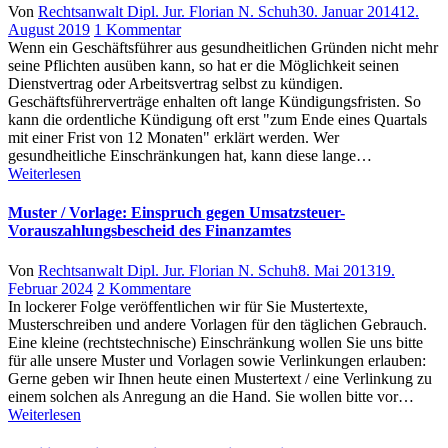
Author
Posted
Von
Rechtsanwalt Dipl. Jur. Florian N. Schuh
30. Januar 2014
12.
zu
on
August 2019
1 Kommentar
Geschäftsführervertrag
Wenn ein Geschäftsführer aus gesundheitlichen Gründen nicht mehr
aus
seine Pflichten ausüben kann, so hat er die Möglichkeit seinen
gesundheitlichen
Dienstvertrag oder Arbeitsvertrag selbst zu kündigen.
Gründen
Geschäftsführerverträge enhalten oft lange Kündigungsfristen. So
kündigen
kann die ordentliche Kündigung oft erst "zum Ende eines Quartals
(mit
mit einer Frist von 12 Monaten" erklärt werden. Wer
Muster/Vorlage)
gesundheitliche Einschränkungen hat, kann diese lange…
Weiterlesen
Muster / Vorlage: Einspruch gegen Umsatzsteuer-
Vorauszahlungsbescheid des Finanzamtes
Author
Posted
Von
Rechtsanwalt Dipl. Jur. Florian N. Schuh
8. Mai 2013
19.
zu
on
Februar 2024
2 Kommentare
Muster
In lockerer Folge veröffentlichen wir für Sie Mustertexte,
/
Musterschreiben und andere Vorlagen für den täglichen Gebrauch.
Vorlage:
Eine kleine (rechtstechnische) Einschränkung wollen Sie uns bitte
Einspruch
für alle unsere Muster und Vorlagen sowie Verlinkungen erlauben:
gegen
Gerne geben wir Ihnen heute einen Mustertext / eine Verlinkung zu
Umsatzsteuer-
einem solchen als Anregung an die Hand. Sie wollen bitte vor…
Vorauszahlungsbescheid
Weiterlesen
des