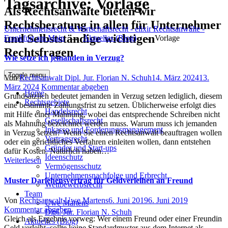
Tagsarchive:
Vorlage
Als Rechtsanwälte bieten wir
Rechtsberatung in allen für Unternehmer
Unternehmensrecht & Wirtschaftsrecht - elixir Rechtsanwälte -
und Selbstständige wichtigen
Frankfurt am Main
→
Aktuelles (Blog)
→
Vorlage
Rechtsfragen
Wie setze ich jemanden in Verzug?
Toggle menu
Author
Posted
Von
Rechtsanwalt Dipl. Jur. Florian N. Schuh
14. März 2024
13.
on
März 2024
Kommentar abgeben
Home
Grundsätzlich bedeutet jemanden in Verzug setzen lediglich, diesem
Rechtsgebiete
eine bestimmte Zahlungsfrist zu setzen. Üblicherweise erfolgt dies
Handelsrecht
mit Hilfe einer Mahnung, wobei das entsprechende Schreiben nicht
Gesellschaftsrecht
als Mahnung bezeichnet werden muss. Warum muss ich jemanden
Inkasso und Forderungsmanagement
in Verzug setzen? Wenn Sie einen Rechtsanwalt beauftragen wollen
Vertragsrecht
oder ein gerichtliches Verfahren einleiten wollen, dann entstehen
Gründer und Start-ups
dafür Kosten. Natürlich haben…
Ideenschutz
Weiterlesen
Vermögensschutz
Unternehmensnachfolge und Erbrecht
Muster Darlehensvertrag für Geldverleihen an Freund
Wettbewerbsrecht
Team
Author
Posted
Von
Rechtsanwalt Uwe Martens
6. Juni 2019
6. Juni 2019
Uwe Martens
on
Kommentar abgeben
Dipl. Jur. Florian N. Schuh
Gleich als Ergebnis vorweg: Wer einem Freund oder einer Freundin
Aktuelles (Blog)
Geld verleiht, sollte keine Standardmuster aus dem Internet als