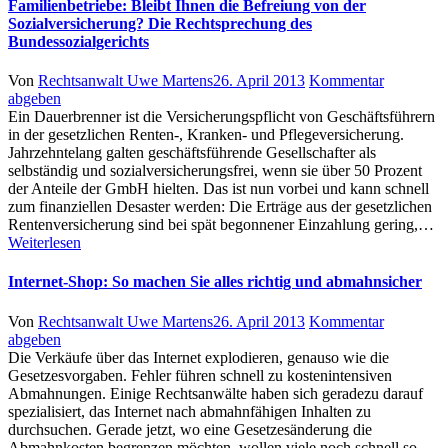
Finanzamtes
Familienbetriebe: Bleibt Ihnen die Befreiung von der
Sozialversicherung? Die Rechtsprechung des
Bundessozialgerichts
Author
Posted
Von
Rechtsanwalt Uwe Martens
26. April 2013
Kommentar
on
abgeben
Ein Dauerbrenner ist die Versicherungspflicht von Geschäftsführern
in der gesetzlichen Renten-, Kranken- und Pflegeversicherung.
Jahrzehntelang galten geschäftsführende Gesellschafter als
selbständig und sozialversicherungsfrei, wenn sie über 50 Prozent
der Anteile der GmbH hielten. Das ist nun vorbei und kann schnell
zum finanziellen Desaster werden: Die Erträge aus der gesetzlichen
Rentenversicherung sind bei spät begonnener Einzahlung gering,…
Weiterlesen
Internet-Shop: So machen Sie alles richtig und abmahnsicher
Author
Posted
Von
Rechtsanwalt Uwe Martens
26. April 2013
Kommentar
on
abgeben
Die Verkäufe über das Internet explodieren, genauso wie die
Gesetzesvorgaben. Fehler führen schnell zu kostenintensiven
Abmahnungen. Einige Rechtsanwälte haben sich geradezu darauf
spezialisiert, das Internet nach abmahnfähigen Inhalten zu
durchsuchen. Gerade jetzt, wo eine Gesetzesänderung die
Abmahnkosten begrenzen möchten, wollen viele noch schnell so