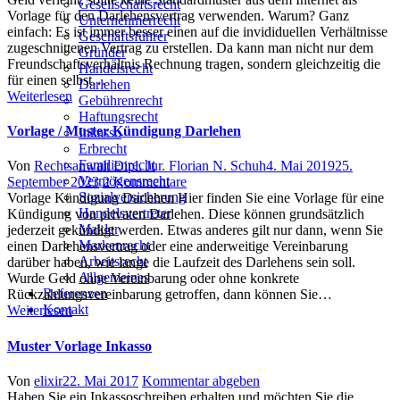
Gesellschaftsrecht
Vorlage für den Darlehensvertrag verwenden. Warum? Ganz
Unternehmerrecht
einfach: Es ist immer besser einen auf die invididuellen Verhältnisse
Geschäftsführer
zugeschnittenen Vertrag zu erstellen. Da kann man nicht nur dem
Gründer
Freundschaftsverhältnis Rechnung tragen, sondern gleichzeitig die
Handelsrecht
für einen selbst…
Darlehen
Weiterlesen
Gebührenrecht
Haftungsrecht
Vorlage / Muster Kündigung Darlehen
Inkasso
Erbrecht
Familienrecht
Author
Posted
Von
Rechtsanwalt Dipl. Jur. Florian N. Schuh
4. Mai 2019
25.
Vermögensrecht
zu
on
September 2023
2 Kommentare
Sozialversicherung
Vorlage
Vorlage Kündigung Darlehen Hier finden Sie eine Vorlage für eine
Handelsvertreter
/
Kündigung von privaten Darlehen. Diese können grundsätzlich
Makler
Muster
jederzeit gekündigt werden. Etwas anderes gilt nur dann, wenn Sie
Markenrecht
Kündigung
einen Darlehensvertrag oder eine anderweitige Vereinbarung
Arbeitsrecht
Darlehen
darüber haben, wie lange die Laufzeit des Darlehens sein soll.
Allgemeines
Wurde Geld ohne Vereinbarung oder ohne konkrete
Referenzen
Rückzahlungsvereinbarung getroffen, dann können Sie…
Kontakt
Weiterlesen
Muster Vorlage Inkasso
Author
Posted
Von
elixir
22. Mai 2017
Kommentar abgeben
on
Haben Sie ein Inkassoschreiben erhalten und möchten Sie die