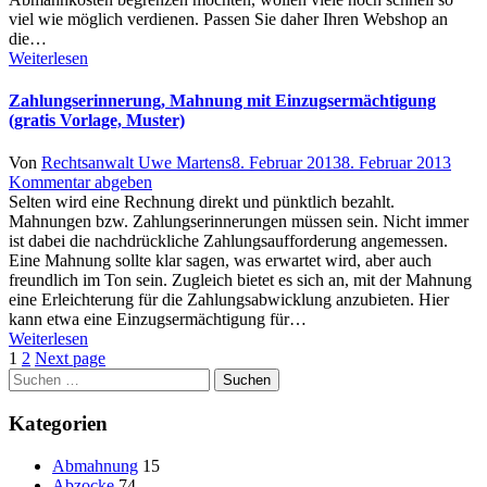
viel wie möglich verdienen. Passen Sie daher Ihren Webshop an
die…
Weiterlesen
Zahlungserinnerung, Mahnung mit Einzugsermächtigung
(gratis Vorlage, Muster)
Author
Posted
Von
Rechtsanwalt Uwe Martens
8. Februar 2013
8. Februar 2013
on
Kommentar abgeben
Selten wird eine Rechnung direkt und pünktlich bezahlt.
Mahnungen bzw. Zahlungserinnerungen müssen sein. Nicht immer
ist dabei die nachdrückliche Zahlungsaufforderung angemessen.
Eine Mahnung sollte klar sagen, was erwartet wird, aber auch
freundlich im Ton sein. Zugleich bietet es sich an, mit der Mahnung
eine Erleichterung für die Zahlungsabwicklung anzubieten. Hier
kann etwa eine Einzugsermächtigung für…
Weiterlesen
1
2
Next page
Suchen
nach:
Kategorien
Abmahnung
15
Abzocke
74