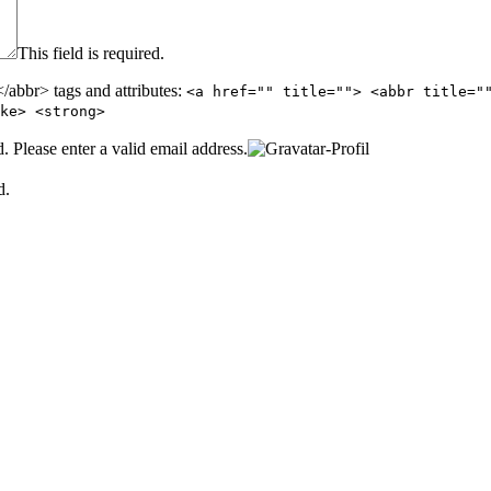
This field is required.
abbr> tags and attributes:
<a href="" title=""> <abbr title="
ke> <strong>
d.
Please enter a valid email address.
d.