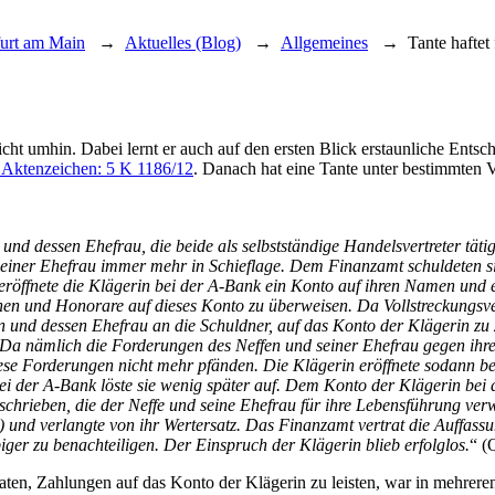
furt am Main
→
Aktuelles (Blog)
→
Allgemeines
→
Tante haftet
cht umhin. Dabei lernt er auch auf den ersten Blick erstaunliche Ent
 Aktenzeichen: 5 K 1186/12
. Danach hat eine Tante unter bestimmten 
 und dessen Ehefrau, die beide als selbstständige Handelsvertreter täti
 seiner Ehefrau immer mehr in Schieflage. Dem Finanzamt schuldeten si
eröffnete die Klägerin bei der A-Bank ein Konto auf ihren Namen und 
nen und Honorare auf dieses Konto zu überweisen. Da Vollstreckungsve
fen und dessen Ehefrau an die Schuldner, auf das Konto der Klägerin z
Da nämlich die Forderungen des Neffen und seiner Ehefrau gegen ihre
se Forderungen nicht mehr pfänden. Die Klägerin eröffnete sodann be
i der A-Bank löste sie wenig später auf. Dem Konto der Klägerin bei 
schrieben, die der Neffe und seine Ehefrau für ihre Lebensführung v
und verlangte von ihr Wertersatz. Das Finanzamt vertrat die Auffassu
iger zu benachteiligen. Der Einspruch der Klägerin blieb erfolglos.
“ (
ten, Zahlungen auf das Konto der Klägerin zu leisten, war in mehrere