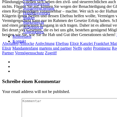
Pfändung(en) stellen sich neben den zivil- und steuerrechtlichen au
Vermögensrecht
nichts. Fliegen Sie auf, können Sie wegen der Benachteiligung der G
Sozialversicherung
einen Rechtskundigen voraussehbar – machte. Wer sich so der Haftun
Handelsvertreter
Klägerin ihrem Neffen und dessen Ehefrau helfen wollte, Vermögen 
Makler
Vermögensschutz kann nur im Rahmen der Gesetze Erfolg haben. Schon
Markenrecht
und einen ungewissen Ausgang in sich tragen. Daher ist es allemal v
Arbeitsrecht
Bei derart viel Gesetzen, die es bei uns gibt, bestehen genügend Mög
Allgemeines
beraten wir Sie, wie Sie Ihr Hab und Gut über Generationen sichern!
Referenzen
Kontakt
Abofallen
Abzocke
Anfechtung
Ehefrau
Elixir Kanzlei Frankfurt Ma
Elixir
Mandantenfang
martens und partner
Neffe
opfer
Prominenz
Re
Partner
Vermögensschutz
Zugriff
Schreibe einen Kommentar
Your email address will not be published.