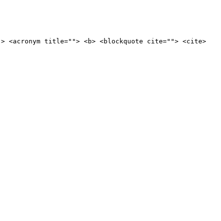
"> <acronym title=""> <b> <blockquote cite=""> <cite>