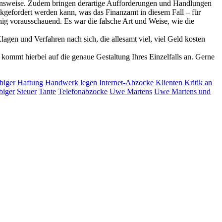
gehensweise. Zudem bringen derartige Aufforderungen und Handlungen
kgefordert werden kann, was das Finanzamt in diesem Fall – für
ig vorausschauend. Es war die falsche Art und Weise, wie die
en und Verfahren nach sich, die allesamt viel, viel Geld kosten
 kommt hierbei auf die genaue Gestaltung Ihres Einzelfalls an. Gerne
biger
Haftung
Handwerk legen
Internet-Abzocke
Klienten
Kritik an
biger
Steuer
Tante
Telefonabzocke
Uwe Martens
Uwe Martens und