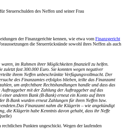
 für Steuerschulden des Neffen und seiner Frau
scheidungen der Finanzgerichte kennen, wie etwa vom
Finanzgericht
Voraussetzungen die Steuerrückstände sowohl ihres Neffen als auch
g waren, im Rahmen ihrer Möglichkeiten finanziell zu helfen.
e zuletzt fast 300.000 Euro. Sie konnten wegen negativer
erteilte ihrem Neffen unbeschränkte Verfügungsvollmacht. Der
rsuche des Finanzamtes erfolglos blieben, teilte das Finanzamt
u zahlen, um anfechtbare Rechtshandlungen handle und dass das
 Auftraggeber mit der Zahlung der Auftraggeber auf das
i einer anderen Bank (B-Bank) erneut ein Konto auf ihren
der B-Bank wurden erneut Zahlungen für ihren Neffen bzw.
erwendeten.Das Finanzamt nahm die Klägerin – wie angekündigt
ng, die Klägerin habe Kenntnis davon gehabt, dass ihr Neffe
Quelle)
n rechtlichen Punkten ungeschickt. Wegen der laufenden