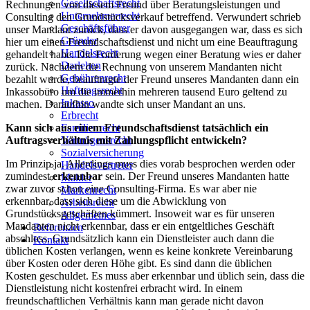
Gesellschaftsrecht
Rechnungen von diesem Freund über Beratungsleistungen und
Unternehmerrecht
Consulting den Grundstücksverkauf betreffend. Verwundert schrieb
Geschäftsführer
unser Mandant zurück, dass er davon ausgegangen war, dass es sich
Gründer
hier um einen Freundschaftsdienst und nicht um eine Beauftragung
Handelsrecht
gehandelt habe. Die Forderung wegen einer Beratung wies er daher
Darlehen
zurück. Nachdem die Rechnung von unserem Mandanten nicht
Gebührenrecht
bezahlt wurde, beauftragte der Freund unseres Mandanten dann ein
Haftungsrecht
Inkassobüro um die immerhin mehreren tausend Euro geltend zu
Inkasso
machen. Daraufhin wandte sich unser Mandant an uns.
Erbrecht
Familienrecht
Kann sich aus einem Freundschaftsdienst tatsächlich ein
Vermögensrecht
Auftragsverhältnis mit Zahlungspflicht entwickeln?
Sozialversicherung
Im Prinzip ja. Allerdings muss dies vorab besprochen werden oder
Handelsvertreter
zumindest
erkennbar
sein. Der Freund unseres Mandanten hatte
Makler
zwar zuvor schon eine Consulting-Firma. Es war aber nie
Markenrecht
erkennbar, dass sich diese um die Abwicklung von
Arbeitsrecht
Grundstücksgeschäften kümmert. Insoweit war es für unseren
Allgemeines
Mandanten nicht erkennbar, dass er ein entgeltliches Geschäft
Referenzen
abschloss. Grundsätzlich kann ein Dienstleister auch dann die
Kontakt
üblichen Kosten verlangen, wenn es keine konkrete Vereinbarung
über Kosten oder deren Höhe gibt. Es sind dann die üblichen
Kosten geschuldet. Es muss aber erkennbar und üblich sein, dass die
Dienstleistung nicht kostenfrei erbracht wird. In einem
freundschaftlichen Verhältnis kann man gerade nicht davon