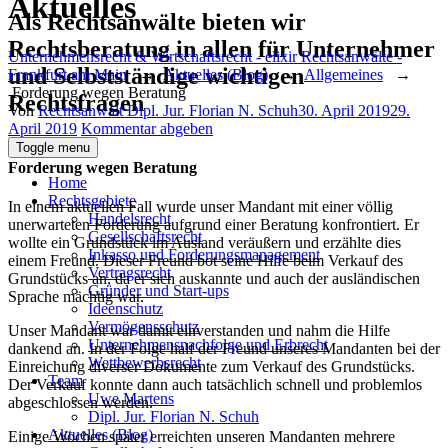
Aktuelles
Als Rechtsanwälte bieten wir
Rechtsberatung in allen für Unternehmer
Unternehmensrecht & Wirtschaftsrecht - elixir Rechtsanwälte -
und Selbstständige wichtigen
Frankfurt am Main
→
Aktuelles (Blog)
→
Allgemeines
→
Forderung wegen Beratung
Rechtsfragen
Author
Posted
Von
Rechtsanwalt Dipl. Jur. Florian N. Schuh
30. April 2019
29.
on
April 2019
Kommentar abgeben
Toggle menu
Forderung wegen Beratung
Home
Rechtsgebiete
In einem aktuellen Fall wurde unser Mandant mit einer völlig
Handelsrecht
unerwarteten Forderung aufgrund einer Beratung konfrontiert. Er
Gesellschaftsrecht
wollte ein Grundstück im Ausland veräußern und erzählte dies
Inkasso und Forderungsmanagement
einem Freund. Dieser Freund bot seine Hilfe beim Verkauf des
Vertragsrecht
Grundstücks an, da er sich auskannte und auch der ausländischen
Gründer und Start-ups
Sprache mächtig war.
Ideenschutz
Vermögensschutz
Unser Mandant war damit einverstanden und nahm die Hilfe
Unternehmensnachfolge und Erbrecht
dankend an. In der Folge half der Freund unseres Mandanten bei der
Wettbewerbsrecht
Einreichung diverser Dokumente zum Verkauf des Grundstücks.
Team
Der Verkauf konnte dann auch tatsächlich schnell und problemlos
Uwe Martens
abgeschlossen werden.
Dipl. Jur. Florian N. Schuh
Aktuelles (Blog)
Einige Wochen später erreichten unseren Mandanten mehrere