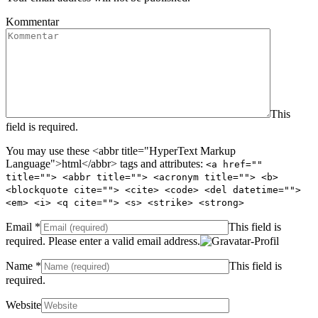
Kommentar
This
field is required.
You may use these <abbr title="HyperText Markup
Language">html</abbr> tags and attributes:
<a href=""
title=""> <abbr title=""> <acronym title=""> <b>
<blockquote cite=""> <cite> <code> <del datetime="">
<em> <i> <q cite=""> <s> <strike> <strong>
Email
*
This field is
required.
Please enter a valid email address.
Name
*
This field is
required.
Website