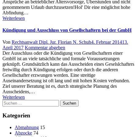
bei
Ansprüche an betrieblicher Altersvorsorge, Überstunden und nicht
einer
genommenem Urlaub durchzusetzen!Hol' Dir eine möglichst hohe
Kündigung
Abfindung…
beachten
Weiterlesen
musst
Kündigung und Ausschluss von Gesellschaftern bei der GmbH
Author
Posted
Von
Rechtsanwalt Dipl. Jur. Florian N. Schuh
4. Februar 2014
13.
on
April 2017
Kommentar abgeben
Der Ausschluss oder die Kündigung von Gesellschaftern einer
GmbH ist an viele tatsächliche und formale Voraussetzungen
geknüpft. Grundsätzlich kann das Ausscheiden eines Geselslchafters
freiwillig durch Kündigung erfolgen oder durch die anderen
Gesellschafter erzwungen werden. Eine streitige
Auseinandersetzung ist oft lang und mit hohen Kosten verbunden.
Ziel unserer Beratung ist es, durch strategische Planung des
Ausscheidens,…
Weiterlesen
Suchen
nach:
Kategorien
Abmahnung
15
Abzocke
74