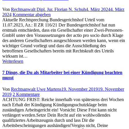
Author
Posted
Von
Rechtsanwalt Dipl. Jur. Florian N. Schuh
4. März 2024
4. März
on
2024
Kommentar abgeben
Aktuelle Rechtsprechung Bundesgerichtshof Urteil vom
11.07.2023, Az.: II ZR 116/21 Der Bundesgerichtshof hat nun
erstmals entschieden, dass ein Gesellschafter einer Zwei-Personen-
GmbH unter den Voraussetzungen der actio pro socio durch Klage
des anderen Gesellschafters ausgeschlossen werden kann, wenn ein
wichtiger Grund vorliegt und dass die Ausschließung des
betroffenen Gesellschafters bereits mit Rechtskraft des Urteils
wirksam ist…
Weiterlesen
7 Dinge, die Du als Mitarbeiter bei einer Kündigung beachten
musst
Author
Posted
Von
Rechtsanwalt Uwe Martens
19. November 2019
19. November
zu
on
2019
2 Kommentare
7
ACHTUNG FRIST: Reiche innerhalb von spätestens drei Wochen
Dinge,
nach Erhalt der Kündigung Kündigungsschutzklage beim
die
zuständigen Arbeitsgericht ein! Vorsicht: Diese Frist kann nicht
Du
verlängert werden.Setze Dein Recht auf ein wohlwollendes
als
qualifiziertes Arbeitszeugnis durch und lass Dir die
Mitarbeiter
Arbeitsbescheinigungen aushändigen!Vergiss nicht, Deine