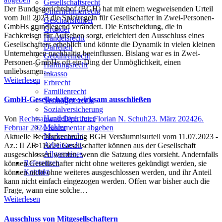
Gesellschaftsrecht
Der Bundesgerichtshof (BGH) hat mit einem wegweisenden Urteil
Unternehmerrecht
vom Juli 2023 die Spielregeln für Gesellschafter in Zwei-Personen-
Geschäftsführer
GmbHs grundlegend verändert. Die Entscheidung, die in
Gründer
Fachkreisen für Aufsehen sorgt, erleichtert den Ausschluss eines
Handelsrecht
Gesellschafters erheblich und könnte die Dynamik in vielen kleinen
Darlehen
Unternehmen nachhaltig beeinflussen. Bislang war es in Zwei-
Gebührenrecht
Personen-GmbHs oft ein Ding der Unmöglichkeit, einen
Haftungsrecht
unliebsamen…
Inkasso
Weiterlesen
Erbrecht
Familienrecht
GmbH-Gesellschafter wirksam ausschließen
Vermögensrecht
Sozialversicherung
Handelsvertreter
Author
Posted
Von
Rechtsanwalt Dipl. Jur. Florian N. Schuh
23. März 2024
26.
Makler
on
Februar 2024
Kommentar abgeben
Markenrecht
Aktuelle Rechtsprechnung BGH Versäumnisurteil vom 11.07.2023 -
Arbeitsrecht
Az.: II ZR 116/21 Gesellschafter können aus der Gesellschaft
Allgemeines
ausgeschlossen werden, wenn die Satzung dies vorsieht. Andernfalls
Referenzen
können Gesellschafter nicht ohne weiteres gekündigt werden, sie
Kontakt
können nicht ohne weiteres ausgeschlossen werden, und ihr Anteil
kann nicht einfach eingezogen werden. Offen war bisher auch die
Frage, wann eine solche…
Weiterlesen
Ausschluss von Mitgesellschaftern