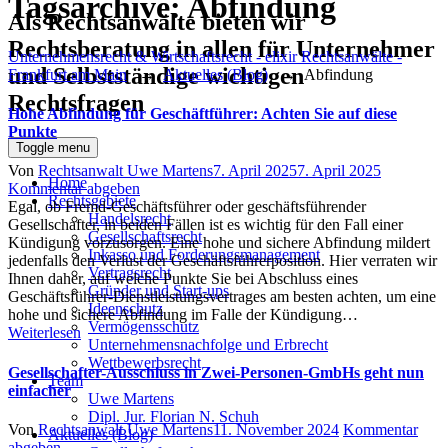
Tagsarchive:
Abfindung
Als Rechtsanwälte bieten wir
Rechtsberatung in allen für Unternehmer
Unternehmensrecht & Wirtschaftsrecht - elixir Rechtsanwälte -
und Selbstständige wichtigen
Frankfurt am Main
→
Aktuelles (Blog)
→
Abfindung
Rechtsfragen
Hohe Abfindung für Geschäftführer: Achten Sie auf diese
Punkte
Toggle menu
Author
Posted
Von
Rechtsanwalt Uwe Martens
7. April 2025
7. April 2025
Home
on
Kommentar abgeben
Rechtsgebiete
Egal, ob Fremd-Geschäftsführer oder geschäftsführender
Handelsrecht
Gesellschafter, in beiden Fällen ist es wichtig für den Fall einer
Gesellschaftsrecht
Kündigung vorzusorgen. Eine hohe und sichere Abfindung mildert
Inkasso und Forderungsmanagement
jedenfalls den Verlust der Geschäftsführerposition. Hier verraten wir
Vertragsrecht
Ihnen daher, auf welche Punkte Sie bei Abschluss eines
Gründer und Start-ups
Geschäftsführer-Dienstleistungsvertrages am besten achten, um eine
Ideenschutz
hohe und sichere Abfindung im Falle der Kündigung…
Vermögensschutz
Weiterlesen
Unternehmensnachfolge und Erbrecht
Wettbewerbsrecht
Gesellschafter-Ausschluss in Zwei-Personen-GmbHs geht nun
Team
einfacher
Uwe Martens
Dipl. Jur. Florian N. Schuh
Author
Posted
Von
Rechtsanwalt Uwe Martens
11. November 2024
Kommentar
Aktuelles (Blog)
on
abgeben