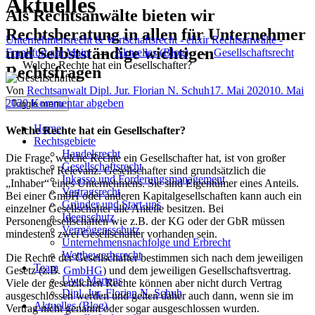
Aktuelles
Als Rechtsanwälte bieten wir
Rechtsberatung in allen für Unternehmer
Unternehmensrecht & Wirtschaftsrecht - elixir Rechtsanwälte -
und Selbstständige wichtigen
Frankfurt am Main
→
Aktuelles (Blog)
→
Gesellschaftsrecht
→
Welche Rechte hat ein Gesellschafter?
Rechtsfragen
Author
Posted
Von
Rechtsanwalt Dipl. Jur. Florian N. Schuh
17. Mai 2020
10. Mai
on
2020
Kommentar abgeben
Toggle menu
Home
Welche Rechte hat ein Gesellschafter?
Rechtsgebiete
Handelsrecht
Die Frage, welche Rechte ein Gesellschafter hat, ist von großer
Gesellschaftsrecht
praktischer Relevanz. Gesellschafter sind grundsätzlich die
Inkasso und Forderungsmanagement
„Inhaber“ eines Unternehmens. Sie sind Eigentümer eines Anteils.
Vertragsrecht
Bei einer GmbH oder anderen Kapitalgesellschaften kann auch ein
Gründer und Start-ups
einzelner Gesellschafter alle Anteile besitzen. Bei
Ideenschutz
Personengesellschaften wie z.B. der KG oder der GbR müssen
Vermögensschutz
mindestens zwei Gesellschafter vorhanden sein.
Unternehmensnachfolge und Erbrecht
Wettbewerbsrecht
Die Rechte der Gesellschafter bestimmen sich nach dem jeweiligen
Team
Gesetz (z.B.
GmbHG
) und dem jeweiligen Gesellschaftsvertrag.
Uwe Martens
Viele der gesetzlichen Rechte können aber nicht durch Vertrag
Dipl. Jur. Florian N. Schuh
ausgeschlossen werden und gelten daher auch dann, wenn sie im
Aktuelles (Blog)
Vertrag nicht genannt oder sogar ausgeschlossen wurden.