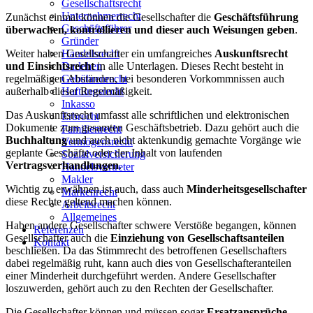
Gesellschaftsrecht
Unternehmerrecht
Zunächst einmal können die Gesellschafter die
Geschäftsführung
Geschäftsführer
überwachen, kontrollieren und dieser auch Weisungen geben
.
Gründer
Handelsrecht
Weiter haben Gesellschafter ein umfangreiches
Auskunftsrecht
Darlehen
und Einsichtsrecht
in alle Unterlagen. Dieses Recht besteht in
Gebührenrecht
regelmäßigen Abständen, bei besonderen Vorkommnissen auch
Haftungsrecht
außerhalb dieser Regelmäßigkeit.
Inkasso
Das Auskunftsrecht umfasst alle schriftlichen und elektronischen
Erbrecht
Dokumente zum gesamten Geschäftsbetrieb. Dazu gehört auch die
Familienrecht
Buchhaltung
und auch nicht aktenkundig gemachte Vorgänge wie
Vermögensrecht
geplante Geschäfte oder der Inhalt von laufenden
Sozialversicherung
Vertragsverhandlungen
.
Handelsvertreter
Makler
Wichtig zu erwähnen ist auch, dass auch
Minderheitsgesellschafter
Markenrecht
diese Rechte geltend machen können.
Arbeitsrecht
Allgemeines
Haben andere Gesellschafter schwere Verstöße begangen, können
Referenzen
Gesellschafter auch die
Einziehung von Gesellschaftsanteilen
Kontakt
beschließen. Da das Stimmrecht des betroffenen Gesellschafters
dabei regelmäßig ruht, kann auch dies von Gesellschafteranteilen
einer Minderheit durchgeführt werden. Andere Gesellschafter
loszuwerden, gehört auch zu den Rechten der Gesellschafter.
Die Gesellschafter können und müssen sogar
Ersatzansprüche
,