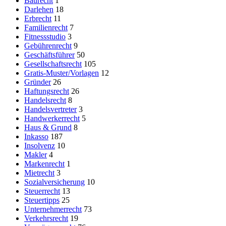
Baurecht
1
Darlehen
18
Erbrecht
11
Familienrecht
7
Fitnessstudio
3
Gebührenrecht
9
Geschäftsführer
50
Gesellschaftsrecht
105
Gratis-Muster/Vorlagen
12
Gründer
26
Haftungsrecht
26
Handelsrecht
8
Handelsvertreter
3
Handwerkerrecht
5
Haus & Grund
8
Inkasso
187
Insolvenz
10
Makler
4
Markenrecht
1
Mietrecht
3
Sozialversicherung
10
Steuerrecht
13
Steuertipps
25
Unternehmerrecht
73
Verkehrsrecht
19