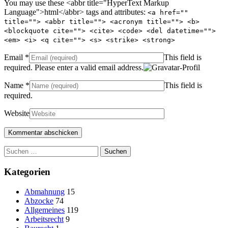
You may use these <abbr title="HyperText Markup
Language">html</abbr> tags and attributes:
<a href=""
title=""> <abbr title=""> <acronym title=""> <b>
<blockquote cite=""> <cite> <code> <del datetime="">
<em> <i> <q cite=""> <s> <strike> <strong>
Email
*
This field is
required.
Please enter a valid email address.
Name
*
This field is
required.
Website
Suchen
nach:
Kategorien
Abmahnung
15
Abzocke
74
Allgemeines
119
Arbeitsrecht
9