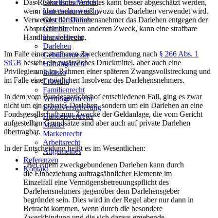
Gesellschaftsrecht
Das Risiko eines Verlustes kann besser abgeschätzt werden,
Unternehmerrecht
wenn man genau weiß, wozu das Darlehen verwendet wird.
Geschäftsführer
Verwendet der Darlehensnehmer das Darlehen entgegen der
Gründer
Absprache für einen anderen Zweck, kann eine strafbare
Handelsrecht
Handlung vorliegen.
Darlehen
Im Falle einer strafbaren Zweckentfremdung nach
§ 266 Abs. 1
Gebührenrecht
StGB
besteht ein zusätzliches Druckmittel, aber auch eine
Haftungsrecht
Privilegierung im Rahmen einer späteren Zwangsvollstreckung und
Inkasso
im Falle einer möglichen Insolvenz des Darlehensnehmers.
Erbrecht
Familienrecht
In dem vom Bundesgerichtshof entschiedenen Fall, ging es zwar
Vermögensrecht
nicht um ein privates Darlehen, sondern um ein Darlehen an eine
Sozialversicherung
Fondsgesellschaft zum Zwecke der Geldanlage, die vom Gericht
Handelsvertreter
aufgestellten Grundsätze sind aber auch auf private Darlehen
Makler
übertragbar.
Markenrecht
Arbeitsrecht
In der Entscheidung heißt es im Wesentlichen:
Allgemeines
Referenzen
„Bei einem zweckgebundenen
Darlehen
kann durch
Kontakt
die Einbeziehung auftragsähnlicher Elemente im
Einzelfall eine Vermögensbetreuungspflicht des
Darlehensnehmers gegenüber dem Darlehensgeber
begründet sein. Dies wird in der Regel aber nur dann in
Betracht kommen, wenn durch die besondere
Zweckbindung und die sich daraus ergebende