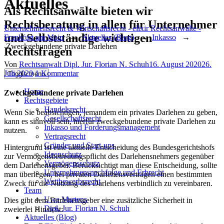
Aktuelles
Als Rechtsanwälte bieten wir
Rechtsberatung in allen für Unternehmer
Unternehmensrecht & Wirtschaftsrecht - elixir Rechtsanwälte -
und Selbstständige wichtigen
Frankfurt am Main
→
Aktuelles (Blog)
→
Inkasso
→
Zweckgebundene private Darlehen
Rechtsfragen
Author
Posted
Von
Rechtsanwalt Dipl. Jur. Florian N. Schuh
16. August 2020
26.
zu
on
Juli 2020
1 Kommentar
Toggle menu
Zweckgebundene
private
Home
Zweckgebundene private Darlehen
Darlehen
Rechtsgebiete
Handelsrecht
Wenn Sie beabsichtigen, jemandem ein privates Darlehen zu geben,
Gesellschaftsrecht
kann es sinnvoll sein, hierfür zweckgebundene private Darlehen zu
Inkasso und Forderungsmanagement
nutzen.
Vertragsrecht
Gründer und Start-ups
Hintergrund ist eine aktuelle Entscheidung des Bundesgerichtshofs
Ideenschutz
zur Vermögensbetreuungspflicht des Darlehensnehmers gegenüber
Vermögensschutz
dem Darlehensgeber. Berücksichtigt man diese Entscheidung, sollte
Unternehmensnachfolge und Erbrecht
man überlegen, bei privaten Darlehensverträgen einen bestimmten
Wettbewerbsrecht
Zweck für die Nutzung des Darlehens verbindlich zu vereinbaren.
Team
Uwe Martens
Dies gibt dem Darlehensgeber eine zusätzliche Sicherheit in
Dipl. Jur. Florian N. Schuh
zweierlei Hinsicht:
Aktuelles (Blog)