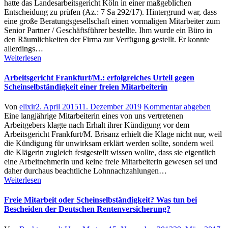
hatte das Landesarbeitsgericht Köln in einer maßgeblichen
Entscheidung zu prüfen (Az.: 7 Sa 292/17). Hintergrund war, dass
eine große Beratungsgesellschaft einen vormaligen Mitarbeiter zum
Senior Partner / Geschäftsführer bestellte. Ihm wurde ein Büro in
den Räumlichkeiten der Firma zur Verfügung gestellt. Er konnte
allerdings…
Weiterlesen
Arbeitsgericht Frankfurt/M.: erfolgreiches Urteil gegen
Scheinselbständigkeit einer freien Mitarbeiterin
Author
Posted
Von
elixir
2. April 2015
11. Dezember 2019
Kommentar abgeben
on
Eine langjährige Mitarbeiterin eines von uns vertretenen
Arbeitgebers klagte nach Erhalt ihrer Kündigung vor dem
Arbeitsgericht Frankfurt/M. Brisanz erhielt die Klage nicht nur, weil
die Kündigung für unwirksam erklärt werden sollte, sondern weil
die Klägerin zugleich festgestellt wissen wollte, dass sie eigentlich
eine Arbeitnehmerin und keine freie Mitarbeiterin gewesen sei und
daher durchaus beachtliche Lohnnachzahlungen…
Weiterlesen
Freie Mitarbeit oder Scheinselbständigkeit? Was tun bei
Bescheiden der Deutschen Rentenversicherung?