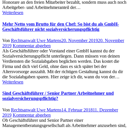
Honorare an den freien Mitarbeiter bezahlt, sondern muss auch noch
Arbeitgeber- und Arbeitnehmeranteil der…
Weiterlesen
Mehr Netto vom Brutto für den Chef: So bist du als GmbH-
Geschäftsführer nicht sozialversicherungspflichtig
Author
Posted
Von
Rechtsanwalt Uwe Martens
20. November 2019
20. November
on
2019
Kommentar abgeben
Als Geschäftsführer oder Vorstand einer GmbH kannst du der
Sozialversicherungspflicht unterliegen. Dann müssen von deinen
Verdiensten die Sozialabgaben beglichen werden. Das kostet die
Firma und dich viel Geld, ohne dass es sich später bei der
Altersvorsorge auszahlt. Mit der richtigen Gestaltung kannst du dir
die Sozialabgaben sparen. Hier zeige ich dir, wann du von der…
Weiterlesen
Sind Geschäftsführer / Senior Partner Arbeitnehmer und
sozialversicherungspflichtig?
Author
Posted
Von
Rechtsanwalt Uwe Martens
14. Februar 2018
11. Dezember
on
2019
Kommentar abgeben
Ob Geschäftsführer und Senior Partner einer
Managementberatungsgesellschaft als Arbeitnehmer anzusehen sind,