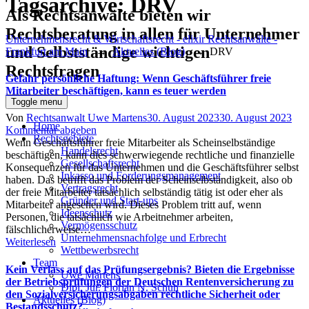
Tagsarchive:
DRV
Als Rechtsanwälte bieten wir
Rechtsberatung in allen für Unternehmer
Unternehmensrecht & Wirtschaftsrecht - elixir Rechtsanwälte -
und Selbstständige wichtigen
Frankfurt am Main
→
Aktuelles (Blog)
→
DRV
Rechtsfragen
Gefahr persönliche Haftung: Wenn Geschäftsführer freie
Mitarbeiter beschäftigen, kann es teuer werden
Toggle menu
Author
Posted
Von
Rechtsanwalt Uwe Martens
30. August 2023
30. August 2023
Home
on
Kommentar abgeben
Rechtsgebiete
Wenn Geschäftsführer freie Mitarbeiter als Scheinselbständige
Handelsrecht
beschäftigen, kann dies schwerwiegende rechtliche und finanzielle
Gesellschaftsrecht
Konsequenzen für das Unternehmen und die Geschäftsführer selbst
Inkasso und Forderungsmanagement
haben. Das betrifft das Problem der Scheinselbständigkeit, also ob
Vertragsrecht
der freie Mitarbeiter tatsächlich selbständig tätig ist oder eher als
Gründer und Start-ups
Mitarbeiter angesehen wird. Dieses Problem tritt auf, wenn
Ideenschutz
Personen, die tatsächlich wie Arbeitnehmer arbeiten,
Vermögensschutz
fälschlicherweise…
Unternehmensnachfolge und Erbrecht
Weiterlesen
Wettbewerbsrecht
Team
Kein Verlass auf das Prüfungsergebnis? Bieten die Ergebnisse
Uwe Martens
der Betriebsprüfungen der Deutschen Rentenversicherung zu
Dipl. Jur. Florian N. Schuh
den Sozialversicherungsabgaben rechtliche Sicherheit oder
Aktuelles (Blog)
Bestandsschutz?