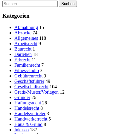
Suchen
nach:
Kategorien
Abmahnung
15
Abzocke
74
Allgemeines
118
Arbeitsrecht
9
Baurecht
1
Darlehen
18
Erbrecht
11
Familienrecht
7
Fitnessstudio
3
Gebührenrecht
9
Geschäftsführer
49
Gesellschaftsrecht
104
Gratis-Muster/Vorlagen
12
Gründer
26
Haftungsrecht
26
Handelsrecht
8
Handelsvertreter
3
Handwerkerrecht
5
Haus & Grund
8
Inkasso
187