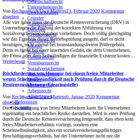
Gesellschaftsrecht
Unternehmerrecht
Author
Posted
Von
Rechtsanwalt Uwe Martens
23. Februar 2020
Kommentar
Geschäftsführer
on
abgeben
Gründer
Alle vier Jahre muss die Deutsche Rentenversicherung (DRV) in
Handelsrecht
Unternehmen die Prüfung der korrekten Abführung von
Darlehen
Sozialversicherungsabgaben vornehmen. Doch völlig gleichgültig
Gebührenrecht
wie das Ergebnis dieser Betriebsprüfung ausgeht, darf es nicht
Haftungsrecht
beruhigen, nicht einmal bei beanstandungsfreiem Prüfergebnis.
Inkasso
Denn es bleibt bei einer lauernden Gefahr, die dem Unternehmen,
Erbrecht
der Frima oder dem Selbständigen die finanzielle Existenz kosten…
Familienrecht
Weiterlesen
Vermögensrecht
Sozialversicherung
Rückforderung von Honorar bei einem freien Mitarbeiter
Handelsvertreter
wegen Scheinselbständigkeit nach Prüfung durch die Deutsche
Makler
Rentenversicherung (Clearingstelle)
Markenrecht
Arbeitsrecht
Allgemeines
Author
Posted
Von
Rechtsanwalt Uwe Martens
6. Januar 2020
Kommentar
Referenzen
on
abgeben
Kontakt
Die Beschäftigung von freien Mitarbeitern kann für Unternehmer
regelmäßig ein beachtliches Risiko darstellen. Wird in einer Prüfung
durch die Deutsche Rentenversicherung festgestellt, dass eben kein
freies Mitarbeiterverhältnis vorliegt, sondern eine
Scheinselbständigkeit, also ein sozialversicherungspflichtiges
Beschäftigungsverhältnis, hat der Unternehmer nicht nur die