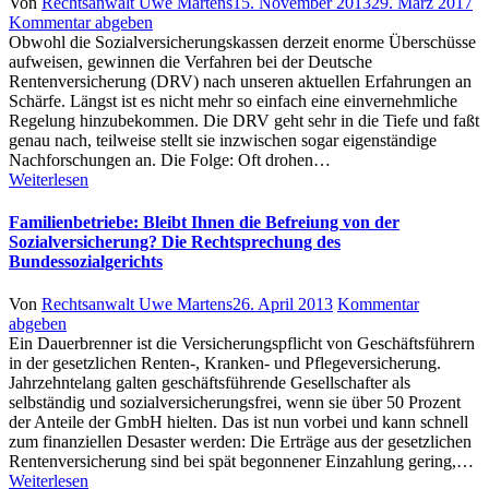
Author
Posted
Von
Rechtsanwalt Uwe Martens
15. November 2013
29. März 2017
on
Kommentar abgeben
Obwohl die Sozialversicherungskassen derzeit enorme Überschüsse
aufweisen, gewinnen die Verfahren bei der Deutsche
Rentenversicherung (DRV) nach unseren aktuellen Erfahrungen an
Schärfe. Längst ist es nicht mehr so einfach eine einvernehmliche
Regelung hinzubekommen. Die DRV geht sehr in die Tiefe und faßt
genau nach, teilweise stellt sie inzwischen sogar eigenständige
Nachforschungen an. Die Folge: Oft drohen…
Weiterlesen
Familienbetriebe: Bleibt Ihnen die Befreiung von der
Sozialversicherung? Die Rechtsprechung des
Bundessozialgerichts
Author
Posted
Von
Rechtsanwalt Uwe Martens
26. April 2013
Kommentar
on
abgeben
Ein Dauerbrenner ist die Versicherungspflicht von Geschäftsführern
in der gesetzlichen Renten-, Kranken- und Pflegeversicherung.
Jahrzehntelang galten geschäftsführende Gesellschafter als
selbständig und sozialversicherungsfrei, wenn sie über 50 Prozent
der Anteile der GmbH hielten. Das ist nun vorbei und kann schnell
zum finanziellen Desaster werden: Die Erträge aus der gesetzlichen
Rentenversicherung sind bei spät begonnener Einzahlung gering,…
Weiterlesen