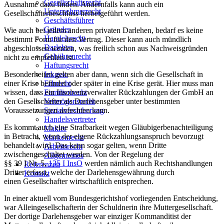
Gesellschaftsrecht
Ausnahme dazu finden. Andernfalls kann auch ein
Unternehmerrecht
Gesellschafterbeschluss herbeigeführt werden.
Geschäftsführer
Gründer
Wie auch bei jedem anderen privaten Darlehen, bedarf es keine
Handelsrecht
bestimmt Form für den Vertrag. Dieser kann auch mündlich
Darlehen
abgeschlossen werden, was freilich schon aus Nachweisgründen
Gebührenrecht
nicht zu empfehlen ist.
Haftungsrecht
Inkasso
Besonderheiten gelten aber dann, wenn sich die Gesellschaft in
Erbrecht
einer Krise befindet oder später in eine Krise gerät. Hier muss man
Familienrecht
wissen, dass ein Insolvenzverwalter Rückzahlungen der GmbH an
Vermögensrecht
den Gesellschafter als Darlehensgeber unter bestimmten
Sozialversicherung
Voraussetzungen anfechten kann.
Handelsvertreter
Es kommt auch eine Strafbarkeit wegen Gläubigerbenachteiligung
Makler
in Betracht, wenn der eigene Rückzahlungsanspruch bevorzugt
Markenrecht
behandelt wird. Das kann sogar gelten, wenn Dritte
Arbeitsrecht
zwischengeschaltet werden. Von der Regelung der
Allgemeines
§§ 39 I Nr. 5,
135 I InsO
werden nämlich auch Rechtshandlungen
Referenzen
Dritter erfasst, welche der
Darlehensgewährung
durch
Kontakt
einen
Gesellschafter
wirtschaftlich entsprechen.
In einer aktuell vom Bundesgerichtshof vorliegenden Entscheidung,
war Alleingesellschafterin der Schuldnerin ihre Muttergesellschaft.
Der dortige Darlehensgeber war einziger Kommanditist der