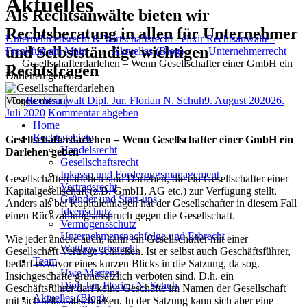
Aktuelles
Als Rechtsanwälte bieten wir
Rechtsberatung in allen für Unternehmer
Unternehmensrecht & Wirtschaftsrecht - elixir Rechtsanwälte -
und Selbstständige wichtigen
Frankfurt am Main
→
Aktuelles (Blog)
→
Unternehmerrecht
→
Gesellschafterdarlehen – Wenn Gesellschafter einer GmbH ein
Rechtsfragen
Darlehen geben
Author
Posted
Von
Rechtsanwalt Dipl. Jur. Florian N. Schuh
9. August 2020
26.
Toggle menu
on
Juli 2020
Kommentar abgeben
Home
Rechtsgebiete
Gesellschafterdarlehen – Wenn Gesellschafter einer GmbH ein
Handelsrecht
Darlehen geben
Gesellschaftsrecht
Inkasso und Forderungsmanagement
Gesellschafterdarlehen sind Darlehen, die ein Gesellschafter einer
Vertragsrecht
Kapitalgesellschaft (z.B. GmbH, AG etc.) zur Verfügung stellt.
Gründer und Start-ups
Anders als bei Kapitaleinlagen hat der Gesellschafter in diesem Fall
Ideenschutz
einen Rückzahlungsanspruch gegen die Gesellschaft.
Vermögensschutz
Unternehmensnachfolge und Erbrecht
Wie jeder andere auch, kann ein Gesellschafter mit einer
Wettbewerbsrecht
Gesellschaft Verträge schließen. Ist er selbst auch Geschäftsführer,
Team
bedarf es zuvor eines kurzen Blicks in die Satzung, da sog.
Uwe Martens
Insichgeschäfte grundsätzlich verboten sind. D.h. ein
Dipl. Jur. Florian N. Schuh
Geschäftsführer darf keine Geschäfte im Namen der Gesellschaft
Aktuelles (Blog)
mit sich selbst abschließen. In der Satzung kann sich aber eine