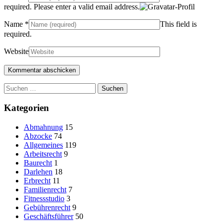
required.
Please enter a valid email address.
Name
*
This field is
required.
Website
Suchen
nach:
Kategorien
Abmahnung
15
Abzocke
74
Allgemeines
119
Arbeitsrecht
9
Baurecht
1
Darlehen
18
Erbrecht
11
Familienrecht
7
Fitnessstudio
3
Gebührenrecht
9
Geschäftsführer
50