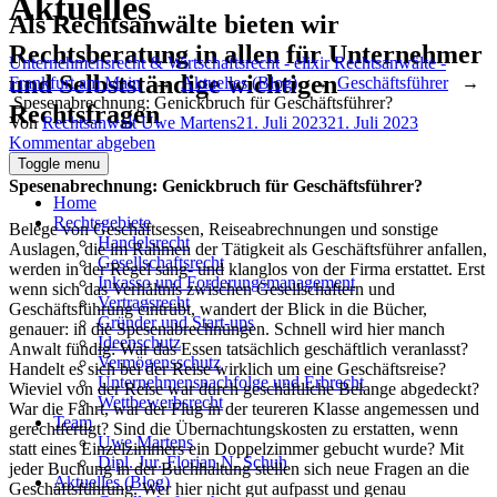
Aktuelles
Als Rechtsanwälte bieten wir
Rechtsberatung in allen für Unternehmer
Unternehmensrecht & Wirtschaftsrecht - elixir Rechtsanwälte -
und Selbstständige wichtigen
Frankfurt am Main
→
Aktuelles (Blog)
→
Geschäftsführer
→
Spesenabrechnung: Genickbruch für Geschäftsführer?
Rechtsfragen
Author
Posted
Von
Rechtsanwalt Uwe Martens
21. Juli 2023
21. Juli 2023
on
Kommentar abgeben
Toggle menu
Spesenabrechnung: Genickbruch für Geschäftsführer?
Home
Rechtsgebiete
Belege von Geschäftsessen, Reiseabrechnungen und sonstige
Handelsrecht
Auslagen, die im Rahmen der Tätigkeit als Geschäftsführer anfallen,
Gesellschaftsrecht
werden in der Regel sang- und klanglos von der Firma erstattet. Erst
Inkasso und Forderungsmanagement
wenn sich das Verhältnis zwischen Gesellschaftern und
Vertragsrecht
Geschäftsführung eintrübt, wandert der Blick in die Bücher,
Gründer und Start-ups
genauer: in die Spesenabrechnungen. Schnell wird hier manch
Ideenschutz
Anwalt fündig: War das Essen tatsächlich geschäftlich veranlasst?
Vermögensschutz
Handelt es sich bei der Reise wirklich um eine Geschäftsreise?
Unternehmensnachfolge und Erbrecht
Wieviel von der Reise war durch geschäftliche Belange abgedeckt?
Wettbewerbsrecht
War die Fahrt, war der Flug in der teureren Klasse angemessen und
Team
gerechtfertigt? Sind die Übernachtungskosten zu erstatten, wenn
Uwe Martens
statt eines Einzelzimmers ein Doppelzimmer gebucht wurde? Mit
Dipl. Jur. Florian N. Schuh
jeder Buchung in der Buchhaltung stellen sich neue Fragen an die
Aktuelles (Blog)
Geschäftsführung. Wer hier nicht gut aufpasst und genau