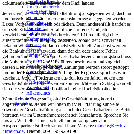
Gesellschaftsrecht
dokumentiert, kann schnell vor dem Kadi landen.
Unternehmerrecht
Geschäftsführer
Jeder Cent, der von der Geschäftsführung ausgegeben wird, darf nur
Gründer
und ausschließlich im Unternehmensinteresse ausgegeben werden.
Handelsrecht
Laxes Vorgehen kann sich bös rächen. Denn anderenfalls handelt es
Darlehen
sich sehr schnell um eine Straftat: die Untreue. Und jeder
Gebührenrecht
verwirklichte Straftatbestand durch den CEO rechtfertigt eine
Haftungsrecht
außerordentliche Kündigung desselben, sobald der Sachverhalt
Inkasso
bekannt wird. Das geht dann meist sehr schnell. Zunächst werden
Erbrecht
die Bankunterlagen gewälzt, dann der ein oder andere Fehler
Familienrecht
gefunden und schon wird per Gesellschafterversammlungsbeschluss
Vermögensrecht
die Abberufung des Geschäftsführers beschlossen und zugleich
Sozialversicherung
dessen Dienstvertrag gekündigt. Zahlungen werden sofort gestoppt
Handelsvertreter
und in der Regel beginnt die Prüfung der Regresse, sprich es wird
Makler
geschaut, welche Forderungen aus den letzten Jahren gegen den
Markenrecht
Geschäftsführer erhoben werden können. Mit einem Schlag wandelt
Arbeitsrecht
sich die vormals lukrative Position in eine Hochrisikosituation.
Allgemeines
Referenzen
Wenn sich die Frage stellt, ob die Geschäftsführung korrekt
Kontakt
abgerechnet hat, stehen wir Ihnen mit viel Erfahrung zur Seite –
sowohl der Geschäftsführung als auch der Gesellschafterseite. Beide
betreuen wir im Unternehmensrecht seit Jahrzehnten. Sprechen Sie
uns an. Wir helfen Ihnen schnell und unkompliziert. Ihr
Ansprechpartner ist Rechtsanwalt Uwe Martens:
martens@recht-
hilfreich.de
, Telefon: 069 – 95 92 91 90.