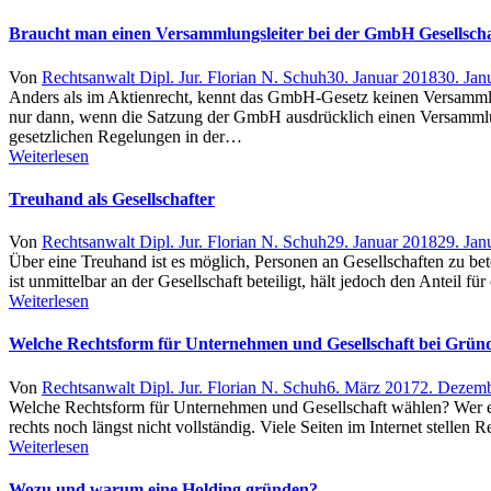
Braucht man einen Versammlungsleiter bei der GmbH Gesellsc
Author
Posted
Von
Rechtsanwalt Dipl. Jur. Florian N. Schuh
30. Januar 2018
30. Jan
on
Anders als im Aktienrecht, kennt das GmbH-Gesetz keinen Versammlung
nur dann, wenn die Satzung der GmbH ausdrücklich einen Versammlungsl
gesetzlichen Regelungen in der…
Weiterlesen
Treuhand als Gesellschafter
Author
Posted
Von
Rechtsanwalt Dipl. Jur. Florian N. Schuh
29. Januar 2018
29. Jan
on
Über eine Treuhand ist es möglich, Personen an Gesellschaften zu bet
ist unmittelbar an der Gesellschaft beteiligt, hält jedoch den Anteil
Weiterlesen
Welche Rechtsform für Unternehmen und Gesellschaft bei Grü
Author
Posted
Von
Rechtsanwalt Dipl. Jur. Florian N. Schuh
6. März 2017
2. Dezem
on
Welche Rechtsform für Unternehmen und Gesellschaft wählen? Wer eine
rechts noch längst nicht vollständig. Viele Seiten im Internet stel
Weiterlesen
Wozu und warum eine Holding gründen?