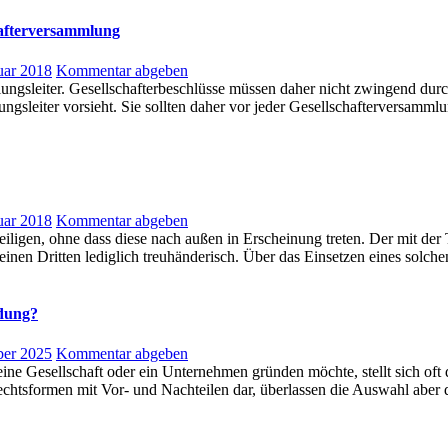
hafterversammlung
uar 2018
Kommentar abgeben
sleiter. Gesellschafterbeschlüsse müssen daher nicht zwingend durch 
eiter vorsieht. Sie sollten daher vor jeder Gesellschafterversammlung
uar 2018
Kommentar abgeben
eiligen, ohne dass diese nach außen in Erscheinung treten. Der mit de
 für einen Dritten lediglich treuhänderisch. Über das Einsetzen eines s
ndung?
ber 2025
Kommentar abgeben
 Gesellschaft oder ein Unternehmen gründen möchte, stellt sich oft d
len Rechtsformen mit Vor- und Nachteilen dar, überlassen die Auswahl 