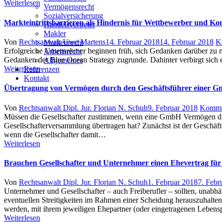
Weiterlesen
Vermögensrecht
Sozialversicherung
Markteintrittsbarrieren als Hindernis für Wettbewerber und Ko
Handelsvertreter
Makler
Author
Posted
Von
Rechtsanwalt Uwe Martens
14. Februar 2018
14. Februar 2018
K
Markenrecht
on
Erfolgreiche Unternehmer beginnen früh, sich Gedanken darüber zu ma
Arbeitsrecht
Gedanken der Blue Ocean Strategy zugrunde. Dahinter verbirgt sich 
Allgemeines
Weiterlesen
Referenzen
Kontakt
Übertragung von Vermögen durch den Geschäftsführer einer 
Author
Posted
Von
Rechtsanwalt Dipl. Jur. Florian N. Schuh
9. Februar 2018
Komme
on
Müssen die Gesellschafter zustimmen, wenn eine GmbH Vermögen durc
Gesellschafterversammlung übertragen hat? Zunächst ist der Geschäft
wenn die Gesellschafter damit…
Weiterlesen
Brauchen Gesellschafter und Unternehmer einen Ehevertrag für
Author
Posted
Von
Rechtsanwalt Dipl. Jur. Florian N. Schuh
1. Februar 2018
7. Febr
on
Unternehmer und Gesellschafter – auch Freiberufler – sollten, unabh
eventuellen Streitigkeiten im Rahmen einer Scheidung herauszuhalten.
werden, mit ihrem jeweiligen Ehepartner (oder eingetragenen Leben
Weiterlesen