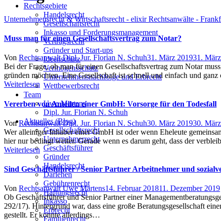
Rechtsgebiete
Handelsrecht
Unternehmensrecht & Wirtschaftsrecht - elixir Rechtsanwälte - Frank
Gesellschaftsrecht
Inkasso und Forderungsmanagement
Muss man für einen Gesellschaftsvertrag zum Notar?
Vertragsrecht
Gründer und Start-ups
Author
Posted
Von
Rechtsanwalt Dipl. Jur. Florian N. Schuh
31. März 2019
31. Mär
Ideenschutz
on
Bei der Frage, ob man für einen Gesellschaftsvertrag zum Notar muss,
Vermögensschutz
gründen möchten. Eine Gesellschaft ist schnell und einfach und gan
Unternehmensnachfolge und Erbrecht
Weiterlesen
Wettbewerbsrecht
Team
Uwe Martens
Vererben von Anteilen einer GmbH: Vorsorge für den Todesfall
Dipl. Jur. Florian N. Schuh
Aktuelles (Blog)
Author
Posted
Von
Rechtsanwalt Dipl. Jur. Florian N. Schuh
30. März 2019
30. Mär
Gesellschaftsrecht
on
Wer alleiniger Inhaber einer GmbH ist oder wenn Eheleute gemeinsam G
Unternehmerrecht
hier nur bedingt weiter. Gerade wenn es darum geht, dass der verble
Geschäftsführer
Weiterlesen
Gründer
Handelsrecht
Sind Geschäftsführer / Senior Partner Arbeitnehmer und sozialve
Darlehen
Gebührenrecht
Author
Posted
Von
Rechtsanwalt Uwe Martens
14. Februar 2018
11. Dezember 2019
Haftungsrecht
on
Ob Geschäftsführer und Senior Partner einer Managementberatungsgese
Inkasso
292/17). Hintergrund war, dass eine große Beratungsgesellschaft ein
Erbrecht
gestellt. Er konnte allerdings…
Familienrecht