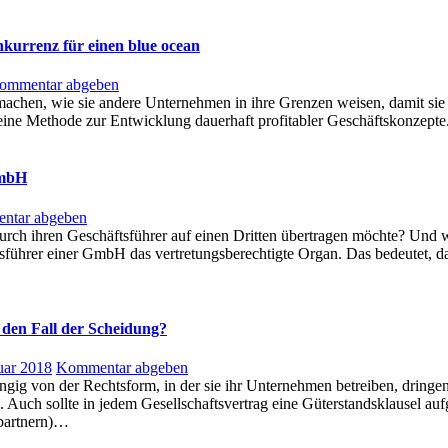
nkurrenz für einen blue ocean
ommentar abgeben
chen, wie sie andere Unternehmen in ihre Grenzen weisen, damit sie e
eine Methode zur Entwicklung dauerhaft profitabler Geschäftskonzept
GmbH
ntar abgeben
h ihren Geschäftsführer auf einen Dritten übertragen möchte? Und w
sführer einer GmbH das vertretungsberechtigte Organ. Das bedeutet, d
 den Fall der Scheidung?
uar 2018
Kommentar abgeben
ängig von der Rechtsform, in der sie ihr Unternehmen betreiben, drin
 Auch sollte in jedem Gesellschaftsvertrag eine Güterstandsklausel au
spartnern)…