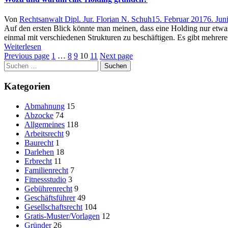
Author
Posted
Von
Rechtsanwalt Dipl. Jur. Florian N. Schuh
15. Februar 2017
6. Jun
on
Auf den ersten Blick könnte man meinen, dass eine Holding nur etwas 
einmal mit verschiedenen Strukturen zu beschäftigen. Es gibt mehrer
Weiterlesen
Previous page
1
…
8
9
10
11
Next page
Suchen
nach:
Kategorien
Abmahnung
15
Abzocke
74
Allgemeines
118
Arbeitsrecht
9
Baurecht
1
Darlehen
18
Erbrecht
11
Familienrecht
7
Fitnessstudio
3
Gebührenrecht
9
Geschäftsführer
49
Gesellschaftsrecht
104
Gratis-Muster/Vorlagen
12
Gründer
26