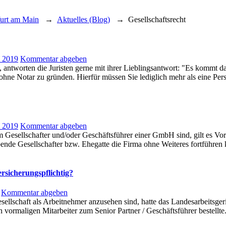
furt am Main
→
Aktuelles (Blog)
→
Gesellschaftsrecht
z 2019
Kommentar abgeben
 antworten die Juristen gerne mit ihrer Lieblingsantwort: "Es kommt d
z ohne Notar zu gründen. Hierfür müssen Sie lediglich mehr als eine 
z 2019
Kommentar abgeben
esellschafter und/oder Geschäftsführer einer GmbH sind, gilt es Vorke
ibende Gesellschafter bzw. Ehegatte die Firma ohne Weiteres fortführ
rsicherungspflichtig?
Kommentar abgeben
llschaft als Arbeitnehmer anzusehen sind, hatte das Landesarbeitsger
en vormaligen Mitarbeiter zum Senior Partner / Geschäftsführer bestell